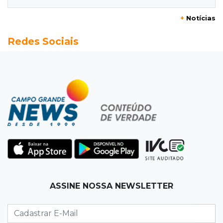
+
Notícias
20:13
Empregos
Redes Sociais
Seleções em MS têm salários de até R$ 8,2 mil;
veja oportunidades
19:50
Jardim Itatiaia
Vigia é amarrado durante roubo de carro e
dois caminhões em pátio
19:35
Bragança Paulista
Corinthians vence Bragantino por 2 a 0 e sobe
para 7º no Brasileirão
19:12
Na Vila Belmiro
ASSINE NOSSA NEWSLETTER
Athletico vence Santos por 2 a 0 e mantém 3º
lugar no Brasileirão