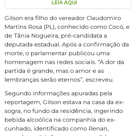
LEIA AQUI
Gilson Ricardo Carvalho, de 37 anos, filho
do vereador Claudomiro Martins Rosa,
Gilson era filho do vereador Claudomiro
morreu após ser baleado em sua
Martins Rosa (PL), conhecido como Cocó, e
residência em Costa Rica, a 384 km de
de Tânia Nogueira, pré-candidata a
Campo Grande, na noite de sábado. O
deputada estadual. Após a confirmação da
cunhado, Renan, também foi atingido e
morte, o parlamentar publicou uma
está internado em estado estável. Dois
homens chegaram em moto e um deles
homenagem nas redes sociais. “A dor da
efetuou pelo menos cinco disparos. A
partida é grande, mas o amor e as
Polícia Civil investiga o caso.
lembranças serão eternos”, escreveu.
Segundo informações apuradas pela
reportagem, Gilson estava na casa da ex-
sogra, no fundo da residência, ingerindo
bebida alcoólica na companhia do ex-
cunhado, identificado como Renan,