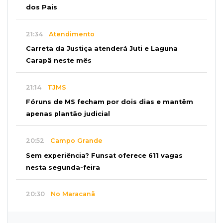
dos Pais
21:34
Atendimento
Carreta da Justiça atenderá Juti e Laguna
Carapã neste mês
21:14
TJMS
Fóruns de MS fecham por dois dias e mantêm
apenas plantão judicial
20:52
Campo Grande
Sem experiência? Funsat oferece 611 vagas
nesta segunda-feira
20:30
No Maracanã
Flamengo vence Vitória por 2 a 0 e encurta
distância para o líder