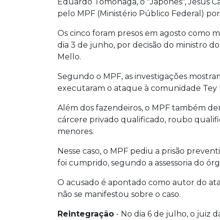
Eduardo Tomonaga, o "Japonês", Jesus Ca
pelo MPF (Ministério Público Federal) po
Os cinco foram presos em agosto como m
dia 3 de junho, por decisão do ministro d
Mello.
Segundo o MPF, as investigações mostra
executaram o ataque à comunidade Tey K
Além dos fazendeiros, o MPF também den
cárcere privado qualificado, roubo qualif
menores.
Nesse caso, o MPF pediu a prisão preven
foi cumprido, segundo a assessoria do ór
O acusado é apontado como autor do ataque
não se manifestou sobre o caso.
Reintegração
- No dia 6 de julho, o juiz