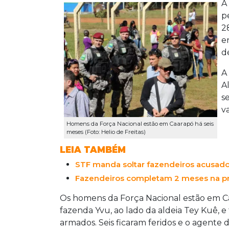
A
p
2
e
d
A
A
s
va
Homens da Força Nacional estão em Caarapó há seis
meses (Foto: Helio de Freitas)
LEIA TAMBÉM
STF manda soltar fazendeiros acusad
Fazendeiros completam 2 meses na pr
Os homens da Força Nacional estão em Ca
fazenda Yvu, ao lado da aldeia Tey Kuê, 
armados. Seis ficaram feridos e o agente 