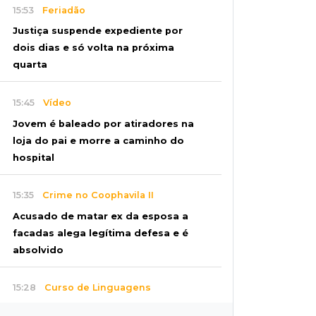
15:53
Feriadão
Justiça suspende expediente por
dois dias e só volta na próxima
quarta
15:45
Vídeo
Jovem é baleado por atiradores na
loja do pai e morre a caminho do
hospital
15:35
Crime no Coophavila II
Acusado de matar ex da esposa a
facadas alega legítima defesa e é
absolvido
15:28
Curso de Linguagens
UEMS abre inscrições para