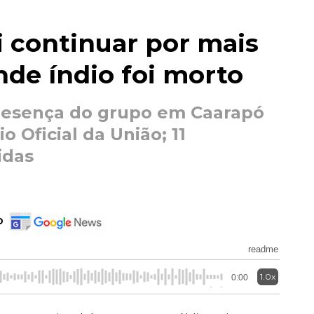
i continuar por mais
nde índio foi morto
presença do grupo em Caarapó
o Oficial da União; 11
idas
o
readme
1.0x
0:00