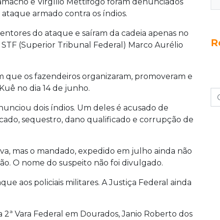
macho e Virgílio Mettifogo foram denunciados
r ataque armado contra os índios.
entores do ataque e saíram da cadeia apenas no
R
o STF (Superior Tribunal Federal) Marco Aurélio
m que os fazendeiros organizaram, promoveram e
uê no dia 14 de junho.
unciou dois índios. Um deles é acusado de
icado, sequestro, dano qualificado e corrupção de
tiva, mas o mandado, expedido em julho ainda não
gão. O nome do suspeito não foi divulgado.
 aos policiais militares. A Justiça Federal ainda
 da 2ª Vara Federal em Dourados, Janio Roberto dos