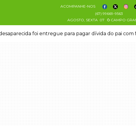
ACOMPANHE-NOS
(67) 99669-9563
AGOSTO, SEXTA
07
CAMPO GRA
esaparecida foi entregue para pagar dívida do pai com 