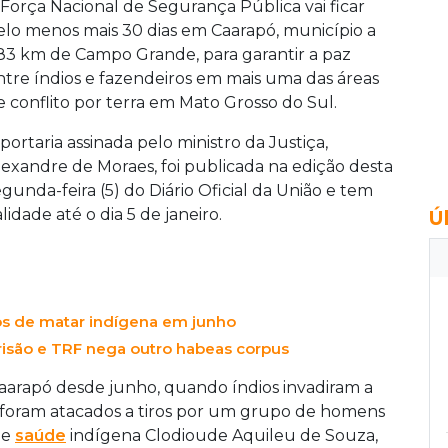
 Força Nacional de Segurança Pública vai ficar
elo menos mais 30 dias em Caarapó, município a
83 km de Campo Grande, para garantir a paz
ntre índios e fazendeiros em mais uma das áreas
e conflito por terra em Mato Grosso do Sul.
 portaria assinada pelo ministro da Justiça,
lexandre de Moraes, foi publicada na edição desta
egunda-feira (5) do Diário Oficial da União e tem
lidade até o dia 5 de janeiro.
Ú
os de matar indígena em junho
isão e TRF nega outro habeas corpus
arapó desde junho, quando índios invadiram a
e foram atacados a tiros por um grupo de homens
de
saúde
indígena Clodioude Aquileu de Souza,