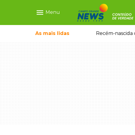
menu
Menu
As mais
lidas
Motorista embriagado e sem CNH é preso por homicídio após morte de motociclista
Recém-nascida d