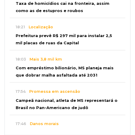
Taxa de homicídios cai na fronteira, assim
como as de estupros e roubos
18:21
Localização
Prefeitura prevê R$ 297 mil para instalar 2,5
mil placas de ruas da Capital
18:03
Mais 3,8 mil km
Com empréstimo bilionário, MS planeja mais
que dobrar malha asfaltada até 2031
17:54
Promessa em ascensão
Campeã nacional, atleta de MS representará o
Brasil no Pan-Americano de judô
17:46
Danos morais
Grávida acha barata em hambúrguer e