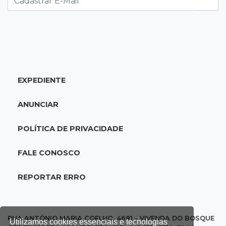
17:08
Logística
Infraestrutura se torna alicerce da nova
economia de MS, diz Gerson Claro
EXPEDIENTE
17:02
Cyber Trap
Empresário preso por fraude bancária usava
ANUNCIAR
Discord para vender cartões clonados
POLÍTICA DE PRIVACIDADE
16:54
Eleições 2026
Continuidade ou alternância: a oposição
FALE CONOSCO
desafia projeto que Reinaldo põe à prova
REPORTAR ERRO
16:52
Eleições 2026
Reinaldo e a engenharia de um projeto para
permanecer no poder
RUA ANTÔNIO MARIA COELHO, 4681 - VIVENDA DO BOSQUE
Utilizamos cookies essenciais e tecnologias