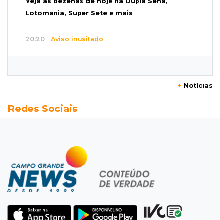
Veja as dezenas de hoje na Dupla Sena,
Lotomania, Super Sete e mais
20:20
Aviso inusitado
Com 11 gatos, morador pede fim do abandono
dos pets em frente de casa
+
Notícias
20:03
Justiça
Redes Sociais
Ex-PM deixa prisão para tratamento médico 5
meses após ser capturado
19:41
Feminicídio
Júri condena a 25 anos homem que atropelou
esposa em frente aos filhos
19:20
Selic
Banco Central reduz juros para 14% ao ano em