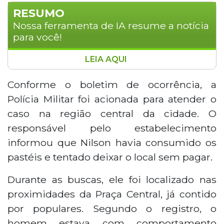
RESUMO
Nossa ferramenta de IA resume a notícia
para você!
LEIA AQUI
Homem de 38 anos foi preso em
Maracaju, a 159 quilômetros de Campo
Conforme o boletim de ocorrência, a
Grande, após ser encontrado com as
Polícia Militar foi acionada para atender o
mãos amarradas por populares ao tentar
caso na região central da cidade. O
sair sem pagar dois pastéis de R$ 4 cada
responsável pelo estabelecimento
em uma lanchonete. A Polícia Militar foi
informou que Nilson havia consumido os
acionada e o localizou próximo à Praça
Central com comportamento agressivo.
pastéis e tentado deixar o local sem pagar.
Ele também teria deixado outro comércio
Durante as buscas, ele foi localizado nas
sem pagar dois pastéis de R$ 8. O caso foi
registrado como furto, estelionato e
proximidades da Praça Central, já contido
outras fraudes.
por populares. Segundo o registro, o
homem estava com comportamento