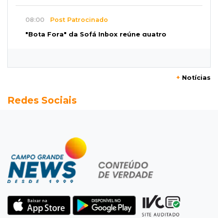
08:00
Post Patrocinado
"Bota Fora" da Sofá Inbox reúne quatro
opções com 48% de desconto
07:58
Túnel do tempo
+
Notícias
Fonte gigante fez supermercado em 1973 virar
Redes Sociais
passeio campo-grandense
07:49
Copa Pelezinho
Torneio de futsal abre 34ª edição com quatro
jogos neste sábado
07:48
Pele Vermelha, Corona, Valley...
Muita gente já passou a madrugada dentro da
imaginação de Scalise