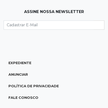
07:45
José Marques
ASSINE NOSSA NEWSLETTER
Agosto no Bosque reúne esporte, cultura e
prêmios
07:33
Agenda
Riedel vai a Brasília para reunião no Ministério
do Meio Ambiente
07:30
Post Patrocinado
EXPEDIENTE
Indústria da construção impulsiona MS e abre
espaço para mulheres
ANUNCIAR
07:27
Propostas
POLÍTICA DE PRIVACIDADE
Saúde cria grupo para identificar gargalos na
regulação do SUS em MS
FALE CONOSCO