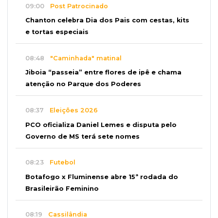
09:00
Post Patrocinado
Chanton celebra Dia dos Pais com cestas, kits
e tortas especiais
08:48
"Caminhada" matinal
Jiboia “passeia” entre flores de ipê e chama
atenção no Parque dos Poderes
08:37
Eleições 2026
PCO oficializa Daniel Lemes e disputa pelo
Governo de MS terá sete nomes
08:23
Futebol
Botafogo x Fluminense abre 15ª rodada do
Brasileirão Feminino
08:19
Cassilândia