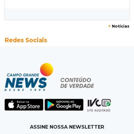
Membro do Comando Vermelho é flagrado
vendendo cocaína dentro de hospital
+
Notícias
08:15
Em Pauta
Redes Sociais
Jagunços, jacobinos e batalha política nas
ruas de Corumbá em 1897
08:10
Artigos
O rebanho dos originais
08:06
De MS para o mundo
Da pele para a tela, tatuadora de Campo
Grande expõe obras na Itália
08:00
Post Patrocinado
ASSINE NOSSA NEWSLETTER
"Bota Fora" da Sofá Inbox reúne quatro