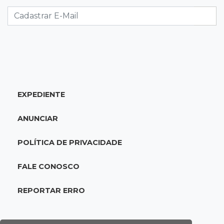
opções com 48% de desconto
07:58
Túnel do tempo
Fonte gigante fez supermercado em 1973 virar
passeio campo-grandense
07:49
Copa Pelezinho
EXPEDIENTE
Torneio de futsal abre 34ª edição com quatro
jogos neste sábado
ANUNCIAR
07:48
Pele Vermelha, Corona, Valley...
POLÍTICA DE PRIVACIDADE
Muita gente já passou a madrugada dentro da
imaginação de Scalise
FALE CONOSCO
07:45
José Marques
REPORTAR ERRO
Agosto no Bosque reúne esporte, cultura e
prêmios