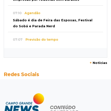
07:10
Agendão
Sábado é dia de Feira das Esposas, Festival
do Sobá e Parada Nerd
07:07
Previsão do tempo
Sábado será de calor intenso e alerta de
vendaval em Mato Grosso do Sul
+
Notícias
07:07
Narcotráfico
Redes Sociais
O escudo da fronteira: polícia está travando
avanço das organizações criminosas
07:01
Editorial
Equidade salarial não deveria depender da lei,
mas de princípios