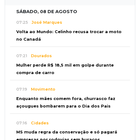
SÁBADO, 08 DE AGOSTO
07:25
José Marques
Volta ao Mundo: Celinho recusa trocar a moto
no Canadá
07:21
Dourados
Mulher perde R$ 18,5 mil em golpe durante
compra de carro
07:19
Movimento
Enquanto mães comem fora, churrasco faz
açougues bombarem para o Dia dos Pais
07:16
Cidades
MS muda regra da conservação e só pagará
empresas por rodovias sem buracos