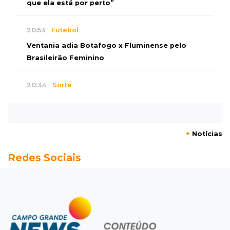
que ela está por perto”
20:53
Futebol
Ventania adia Botafogo x Fluminense pelo
Brasileirão Feminino
20:34
Sorte
Veja as dezenas de hoje na Dupla Sena,
Lotomania, Quina e mais
+
Notícias
20:15
Pedro Juan Caballero
Redes Sociais
Fiscalização apreende remédios de farmácia
ligada a laboratório ilegal
19:56
São Gabriel do Oeste
Suspeitos de ocupar avião interceptado pela
FAB morrem em confronto