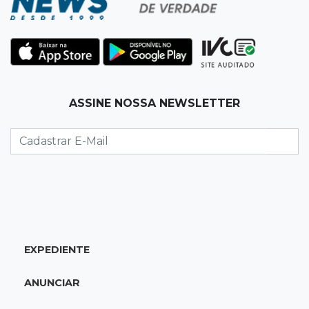
19:37
Cotação
Dólar comercial cai 0,46% e encerra semana
cotado a R$ 5,08
19:18
95º caso
ASSINE NOSSA NEWSLETTER
Foragido que se passava por pastor morre
após reagir à abordagem policial
18:51
Certidão
Em MS, uma criança é registrada sem o nome
do pai a cada 2h
EXPEDIENTE
18:36
Decisão
Pantanal viaja para Goiás em busca de acesso
ANUNCIAR
inédito à Série A2 feminina