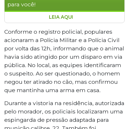
para você!
LEIA AQUI
Idoso de 87 anos foi preso em flagrante
por posse irregular de arma de fogo em
Conforme o registro policial, populares
Rio Verde de Mato Grosso após atirar em
acionaram a Polícia Militar e a Polícia Civil
um cachorro no Bairro Jardim Semiramis.
por volta das 12h, informando que o animal
Na residência, policiais encontraram uma
havia sido atingido por um disparo em via
espingarda adaptada para munição
pública. No local, as equipes identificaram
calibre .22 e uma cápsula deflagrada. O
animal não resistiu aos ferimentos e foi
o suspeito. Ao ser questionado, o homem
sacrificado. O suspeito foi autuado e
negou ter atirado no cão, mas confirmou
segue à disposição da Justiça.
que mantinha uma arma em casa.
Durante a vistoria na residência, autorizada
pelo morador, os policiais localizaram uma
espingarda de pressão adaptada para
munição calibre .22. Também foi