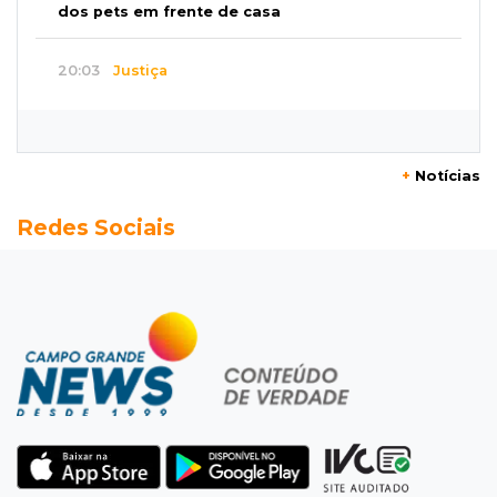
dos pets em frente de casa
20:03
Justiça
Ex-PM deixa prisão para tratamento médico 5
meses após ser capturado
+
Notícias
19:41
Feminicídio
Redes Sociais
Júri condena a 25 anos homem que atropelou
esposa em frente aos filhos
19:20
Selic
Banco Central reduz juros para 14% ao ano em
4º corte consecutivo
19:05
Pregão
Dólar comercial fecha cotado a R$ 5,12 com
atenção ao cenário externo