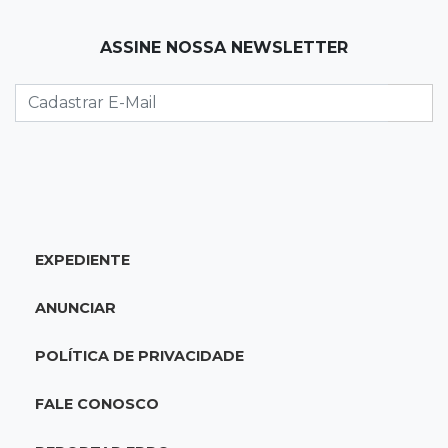
18:41
Ideb
ASSINE NOSSA NEWSLETTER
Ensino Médio melhora nas maiores cidades do
Estado, mas aprendizagem recua
18:24
Balanço
Boletim mostra que julho teve chuva irregular
e déficit em grande parte de MS
EXPEDIENTE
18:02
Ideb
Ensino Fundamental melhora em Campo
ANUNCIAR
Grande, Dourados e Corumbá
POLÍTICA DE PRIVACIDADE
17:51
Arsenal Oculto
Preso em operação da PF no ano passado
FALE CONOSCO
volta a ser alvo por comércio de armas