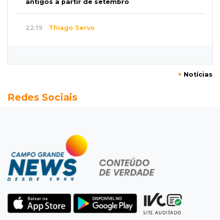
antigos a partir de setembro
22:19
Thiago Servo
Sertanejo desiste de ação de R$ 12 milhões
por pagar pensão sem ser pai
+
Notícias
21:50
Balcão de empregos
Redes Sociais
Semana vai começar com 909 novas
oportunidades de trabalho em 114 funções
21:31
Flagrante
Motorista atinge carro parado, perde
retrovisor e foge no Jardim Antártica
21:12
Entrevista
“Sinto que ela está por perto”, diz mãe de
bebê desaparecida