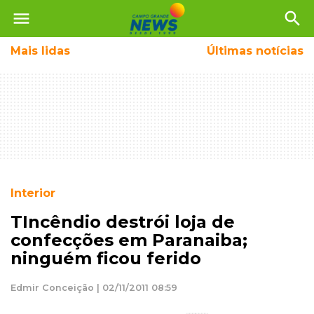
menu
search
Mais
lidas
Últimas notícias
Interior
TIncêndio destrói loja de
confecções em Paranaiba;
ninguém ficou ferido
Edmir Conceição | 02/11/2011 08:59