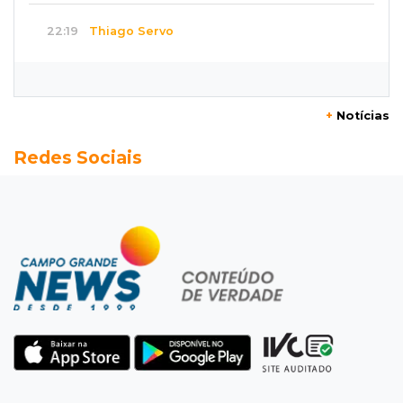
22:19
Thiago Servo
Sertanejo desiste de ação de R$ 12 milhões
por pagar pensão sem ser pai
+
Notícias
21:50
Balcão de empregos
Redes Sociais
Semana vai começar com 909 novas
oportunidades de trabalho em 114 funções
21:31
Flagrante
Motorista atinge carro parado, perde
retrovisor e foge no Jardim Antártica
21:12
Entrevista
“Sinto que ela está por perto”, diz mãe de
bebê desaparecida