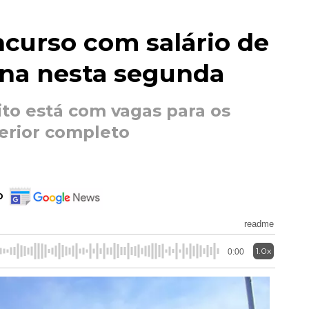
ncurso com salário de
ina nesta segunda
to está com vagas para os
erior completo
o
readme
1.0x
0:00