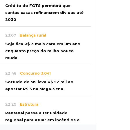
Crédito do FGTS permitirá que
santas casas refinanciem dívidas até
2030
23:07
Balança rural
Soja fica R$ 3 mais cara em um ano,
enquanto preço do milho pouco
muda
22:48
Concurso 3.041
Sortudo de MS leva R$ 52 mil ao
apostar R$ 5 na Mega-Sena
22:29
Estrutura
Pantanal passa a ter unidade
regional para atuar em incêndios e
desmate