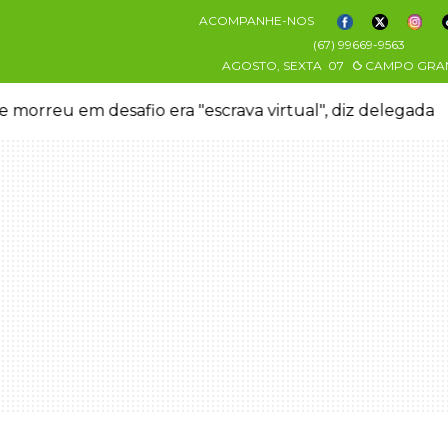
ACOMPANHE-NOS
(67) 99669-9563
AGOSTO, SEXTA
07
CAMPO GRA
 morreu em desafio era "escrava virtual", diz delegada