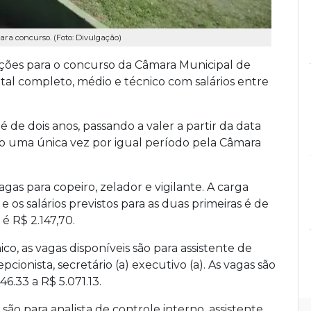
ara concurso. (Foto: Divulgação)
rições para o concurso da Câmara Municipal de
tal completo, médio e técnico com salários entre
 de dois anos, passando a valer a partir da data
 uma única vez por igual período pela Câmara
gas para copeiro, zelador e vigilante. A carga
e os salários previstos para as duas primeiras é de
 é R$ 2.147,70.
co, as vagas disponíveis são para assistente de
pcionista, secretário (a) executivo (a). As vagas são
46.33 a R$ 5.071.13.
 são para analista de controle interno, assistente