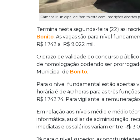
Câmara Municipal de Bonito está com inscrições abertas p
Termina nesta segunda-feira (22) as insc
Bonito
. As vagas são para nível fundamen
R$ 1.742 a R$ 9.022 mil.
O prazo de validade do concurso público é
de homologação podendo ser prorrogado
Municipal de
Bonito
.
Para o nível fundamental estão abertas va
horária é de 40 horas para as três funções 
R$ 1.742.74. Para vigilante, a remuneração
Em relação aos níveis médio e médio técni
informática, auxiliar de administração, rece
imediatas e os salários variam entre R$ 3.0
Já para o nível superior, as oportunidades