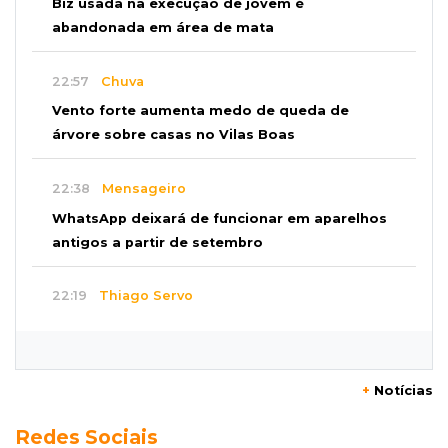
Biz usada na execução de jovem é
abandonada em área de mata
22:57
Chuva
Vento forte aumenta medo de queda de
árvore sobre casas no Vilas Boas
22:38
Mensageiro
WhatsApp deixará de funcionar em aparelhos
antigos a partir de setembro
22:19
Thiago Servo
Sertanejo desiste de ação de R$ 12 milhões
por pagar pensão sem ser pai
+
Notícias
21:50
Balcão de empregos
Redes Sociais
Semana vai começar com 909 novas