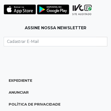
22:42
Resumão
Palmeiras e Vasco confirmam vagas nas
quartas da Copa do Brasil
ASSINE NOSSA NEWSLETTER
22:26
Eleições 2026
Eleitorado aprova teste da urna, mas diz que
colinha será "fundamental"
22:05
Sidrolândia
Briga termina com homem de 35 anos
assassinado a facadas
EXPEDIENTE
21:40
Ideb
ANUNCIAR
Escolas municipais lideram notas do Ensino
Fundamental em Campo Grande
POLÍTICA DE PRIVACIDADE