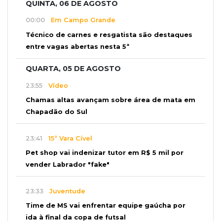
QUINTA, 06 DE AGOSTO
00:00
Em Campo Grande
Técnico de carnes e resgatista são destaques
entre vagas abertas nesta 5ª
QUARTA, 05 DE AGOSTO
23:55
Vídeo
Chamas altas avançam sobre área de mata em
Chapadão do Sul
23:41
15ª Vara Cível
Pet shop vai indenizar tutor em R$ 5 mil por
vender Labrador "fake"
23:33
Juventude
Time de MS vai enfrentar equipe gaúcha por
ida à final da copa de futsal