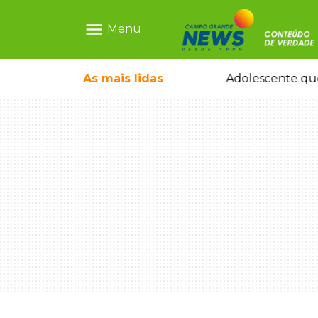
menu
Menu
e nega ser membro de facção
As mais
lidas
Adolescente que