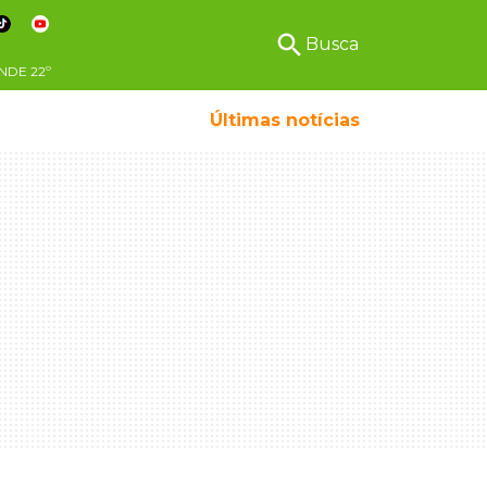
search
Busca
NDE
22º
Últimas notícias