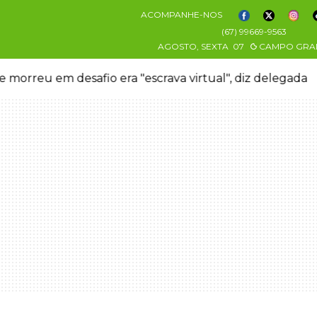
ACOMPANHE-NOS
(67) 99669-9563
AGOSTO, SEXTA
07
CAMPO GRA
 morreu em desafio era "escrava virtual", diz delegada