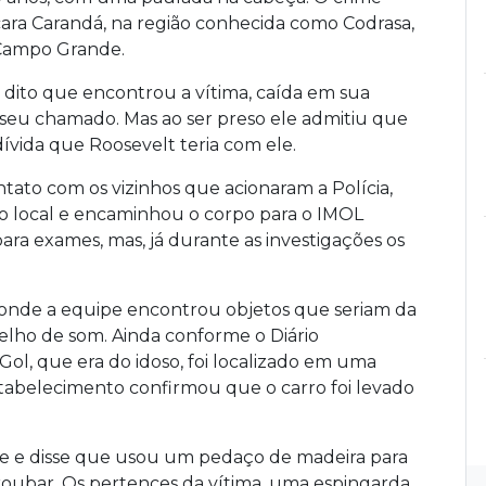
cara Carandá, na região conhecida como Codrasa,
 Campo Grande.
 dito que encontrou a vítima, caída em sua
 seu chamado. Mas ao ser preso ele admitiu que
ívida que Roosevelt teria com ele.
ntato com os vizinhos que acionaram a Polícia,
té o local e encaminhou o corpo para o IMOL
ara exames, mas, já durante as investigações os
a, onde a equipe encontrou objetos que seriam da
relho de som. Ainda conforme o Diário
l, que era do idoso, foi localizado em uma
stabelecimento confirmou que o carro foi levado
ime e disse que usou um pedaço de madeira para
 roubar. Os pertences da vítima, uma espingarda