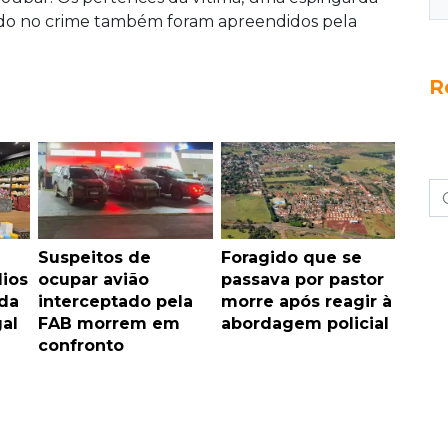
sado no crime também foram apreendidos pela
R
Suspeitos de
Foragido que se
ios
ocupar avião
passava por pastor
ada
interceptado pela
morre após reagir à
gal
FAB morrem em
abordagem policial
confronto