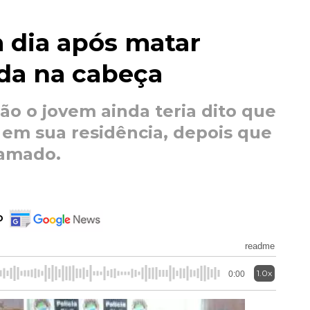
 dia após matar
da na cabeça
ão o jovem ainda teria dito que
 em sua residência, depois que
hamado.
o
readme
1.0x
0:00