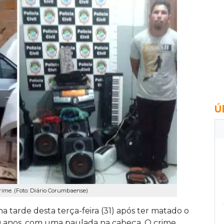
Ú
crime. (Foto: Diário Corumbaense)
na tarde desta terça-feira (31) após ter matado o
69 anos, com uma paulada na cabeça. O crime