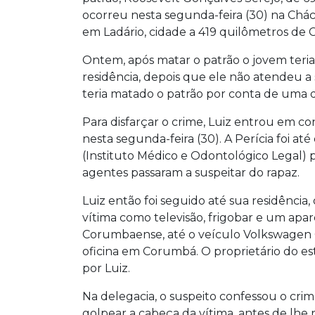
ocorreu nesta segunda-feira (30) na Chá
em Ladário, cidade a 419 quilômetros de
Ontem, após matar o patrão o jovem teria
residência, depois que ele não atendeu a
teria matado o patrão por conta de uma d
Para disfarçar o crime, Luiz entrou em co
nesta segunda-feira (30). A Perícia foi a
(Instituto Médico e Odontológico Legal) p
agentes passaram a suspeitar do rapaz.
Luiz então foi seguido até sua residênci
vítima como televisão, frigobar e um apa
Corumbaense, até o veículo Volkswagen Go
oficina em Corumbá. O proprietário do e
por Luiz.
Na delegacia, o suspeito confessou o cr
golpear a cabeça da vítima, antes de lhe