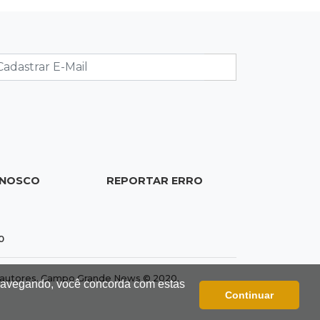
policial
18:51
Certidão
Em MS, uma criança é registrada sem
o nome do pai a cada 2h
18:36
Decisão
Pantanal viaja para Goiás em busca
de acesso inédito à Série A2 feminina
ONOSCO
REPORTAR ERRO
18:33
Registro do céu
Após chuva, despedida do "sextou" é
0
com pôr do sol que parece fogo
dos autores. Campo Grande News © 2020.
 navegando, você concorda com estas
18:13
Nacional
Continuar
Alerta em celulares mobiliza buscas