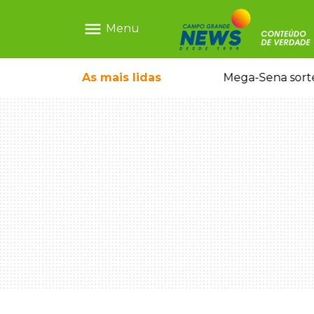
menu
Menu
rrada antes de bebê desaparecer
As mais
lidas
Mega-Sena sort