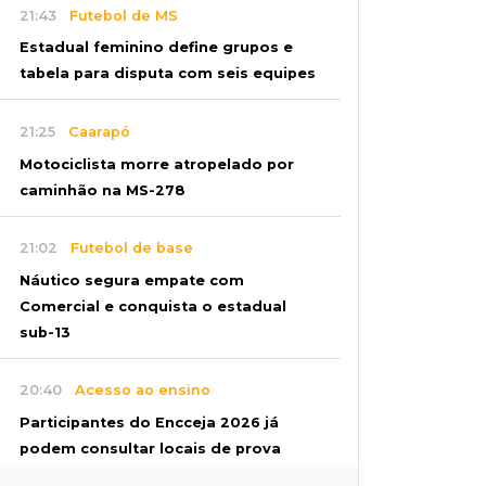
21:43
Futebol de MS
Estadual feminino define grupos e
tabela para disputa com seis equipes
21:25
Caarapó
Motociclista morre atropelado por
caminhão na MS-278
21:02
Futebol de base
Náutico segura empate com
Comercial e conquista o estadual
sub-13
20:40
Acesso ao ensino
Participantes do Encceja 2026 já
podem consultar locais de prova