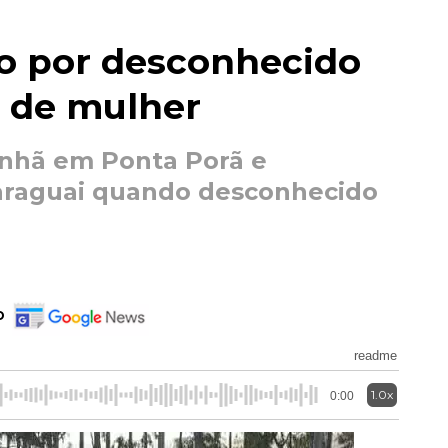
do por desconhecido
 de mulher
anhã em Ponta Porã e
Paraguai quando desconhecido
o
readme
1.0x
0:00