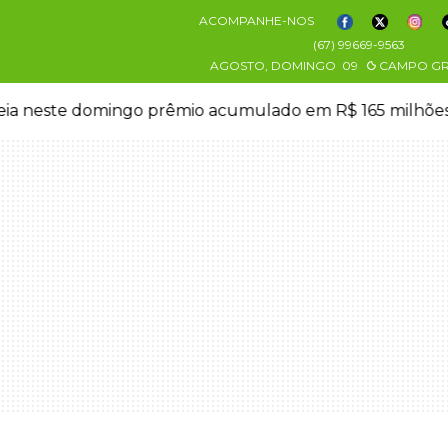
ACOMPANHE-NOS
(67) 99669-9563
AGOSTO, DOMINGO
09
CAMPO G
eia neste domingo prêmio acumulado em R$ 165 milhõe