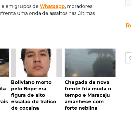
ais e em grupos de
Whatsapp
, moradores
enfrenta uma onda de assaltos nas últimas
R
Boliviano morto
Chegada de nova
ita
pelo Bope era
frente fria muda o
figura de alto
tempo e Maracaju
vais
escalão do tráfico
amanhece com
de cocaína
forte neblina