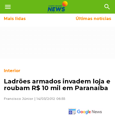
menu
search
Mais
lidas
Últimas notícias
Interior
Ladrões armados invadem loja e
roubam R$ 10 mil em Paranaíba
Francisco Júnior | 14/03/2012 06:55