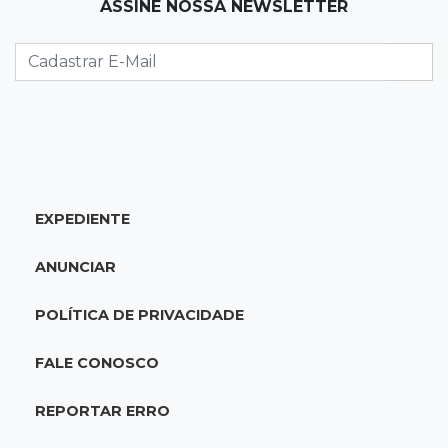
ASSINE NOSSA NEWSLETTER
Planos de Riedel e Fábio multiplicam
promessas, mas deixam a conta para depois
07:00
Agendão
Domingo é dia de Festival do Sobá e feiras em
homenagem aos pais
SÁBADO, 08 DE AGOSTO
EXPEDIENTE
22:04
Resumão
Fluminense segura Botafogo no clássico e
ANUNCIAR
Coritiba bate a Chapecoense
POLÍTICA DE PRIVACIDADE
21:43
Futebol de MS
Estadual feminino define grupos e tabela para
FALE CONOSCO
disputa com seis equipes
REPORTAR ERRO
21:25
Caarapó