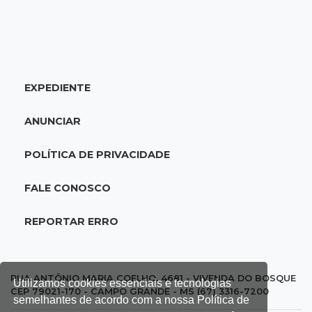
20:25
Sorte
Veja as dezenas de hoje na Mega-Sena, Quina,
Timemania e mais
EXPEDIENTE
20:06
Balcão de empregos
Semana termina com 913 vagas de trabalho
ANUNCIAR
abertas em 114 funções
POLÍTICA DE PRIVACIDADE
19:47
Festival do Sobá
Em visita à Feira Central, Riedel volta a
FALE CONOSCO
prometer apoio para revitalização
REPORTAR ERRO
19:28
Contravenção penal
STF suspende julgamento que pode definir
futuro do jogo do bicho no País
RUA ANTÔNIO MARIA COELHO, 4681 - VIVENDA DO BOSQUE
Utilizamos cookies essenciais e tecnologias
CEP 79021-170 - CAMPO GRANDE - MS (67) 3316-7200
semelhantes de acordo com a nossa Política de
19:09
Cotação