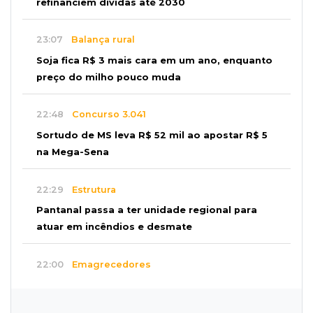
refinanciem dívidas até 2030
23:07
Balança rural
Soja fica R$ 3 mais cara em um ano, enquanto
preço do milho pouco muda
22:48
Concurso 3.041
Sortudo de MS leva R$ 52 mil ao apostar R$ 5
na Mega-Sena
22:29
Estrutura
Pantanal passa a ter unidade regional para
atuar em incêndios e desmate
22:00
Emagrecedores
MS lidera procura digital por canetas
paraguaias sem registro