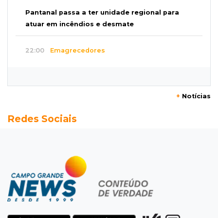
Pantanal passa a ter unidade regional para
atuar em incêndios e desmate
22:00
Emagrecedores
MS lidera procura digital por canetas
paraguaias sem registro
+
Notícias
21:41
Nova Alvorada do Sul
Redes Sociais
Granizo danifica telhados e plantações
durante temporal no interior
21:22
Agregado
Inter perde para o Corinthians mas avança às
quartas da Copa do Brasil
21:03
Futebol