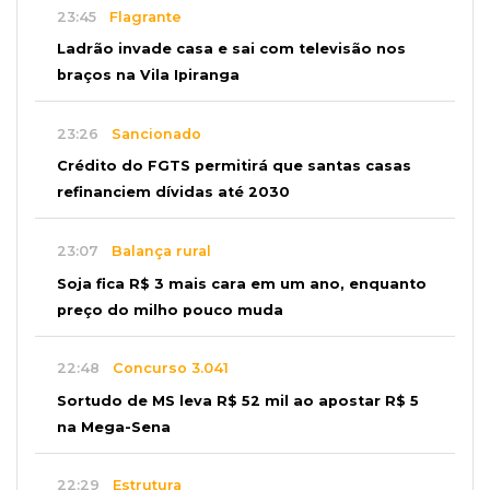
23:45
Flagrante
Ladrão invade casa e sai com televisão nos
braços na Vila Ipiranga
23:26
Sancionado
Crédito do FGTS permitirá que santas casas
refinanciem dívidas até 2030
23:07
Balança rural
Soja fica R$ 3 mais cara em um ano, enquanto
preço do milho pouco muda
22:48
Concurso 3.041
Sortudo de MS leva R$ 52 mil ao apostar R$ 5
na Mega-Sena
22:29
Estrutura