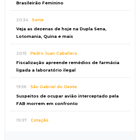
Brasileirão Feminino
20:34
Sorte
Veja as dezenas de hoje na Dupla Sena,
Lotomania, Quina e mais
20:15
Pedro Juan Caballero
Fiscalização apreende remédios de farmácia
ligada a laboratório ilegal
19:56
São Gabriel do Oeste
Suspeitos de ocupar avião interceptado pela
FAB morrem em confronto
19:37
Cotação
Dólar comercial cai 0,46% e encerra semana
cotado a R$ 5,08