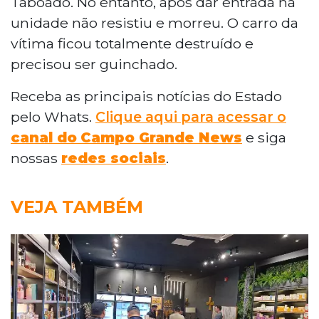
Taboado. No entanto, após dar entrada na
unidade não resistiu e morreu. O carro da
vítima ficou totalmente destruído e
precisou ser guinchado.
Receba as principais notícias do Estado
pelo Whats.
Clique aqui para acessar o
canal do
Campo Grande News
e siga
nossas
redes sociais
.
VEJA TAMBÉM