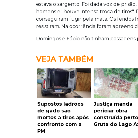
estava o sargento. Foi dada voz de prisã
homens e "houve intensa troca de tiros". D
conseguiram fugir pela mata. Os feridos f
resistiram. Na ocorrência foram apreendi
Domingos e Fábio não tinham passagens pe
VEJA TAMBÉM
Supostos ladrões
Justiça manda
de gado são
periciar obra
mortos a tiros após
construída pert
confronto com a
Gruta do Lago A
PM