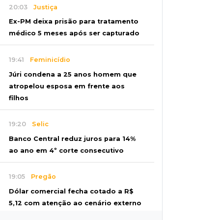
20:03
Justiça
Ex-PM deixa prisão para tratamento
médico 5 meses após ser capturado
19:41
Feminicídio
Júri condena a 25 anos homem que
atropelou esposa em frente aos
filhos
19:20
Selic
Banco Central reduz juros para 14%
ao ano em 4º corte consecutivo
19:05
Pregão
Dólar comercial fecha cotado a R$
5,12 com atenção ao cenário externo