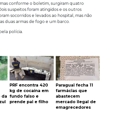
o, mas conforme o boletim, surgiram quatro
ois suspeitos foram atingidos e os outros
oram socorridos e levados ao hospital, mas não
das duas armas de fogo e um barco.
la polícia.
PRF encontra 420
Paraguai fecha 11
kg de cocaína em
farmácias que
o da
fundo falso e
abastecem
zul
prende pai e filho
mercado ilegal de
emagrecedores