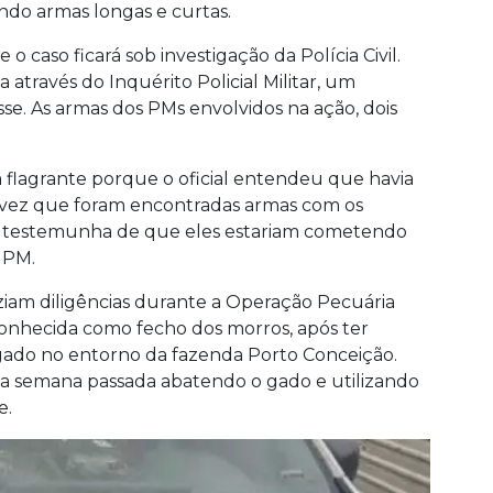
do armas longas e curtas.
 o caso ficará sob investigação da Polícia Civil.
 através do Inquérito Policial Militar, um
e. As armas dos PMs envolvidos na ação, dois
em flagrante porque o oficial entendeu que havia
a vez que foram encontradas armas com os
ma testemunha de que eles estariam cometendo
 PM.
faziam diligências durante a Operação Pecuária
conhecida como fecho dos morros, após ter
gado no entorno da fazenda Porto Conceição.
s na semana passada abatendo o gado e utilizando
e.