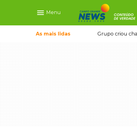
menu
Menu
icape deixou 4 mortos e 8 feridos
As mais
lidas
Grupo criou cha