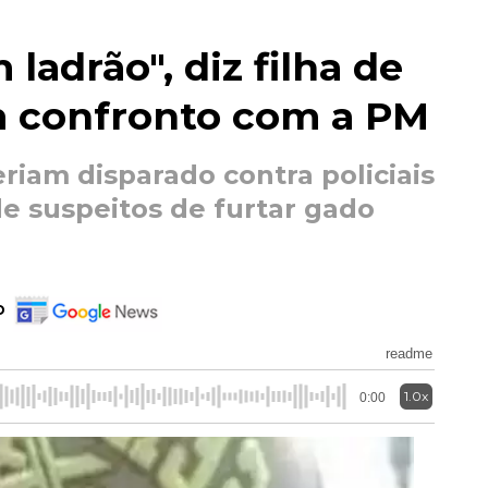
ladrão", diz filha de
confronto com a PM
iam disparado contra policiais
e suspeitos de furtar gado
o
readme
1.0x
0:00