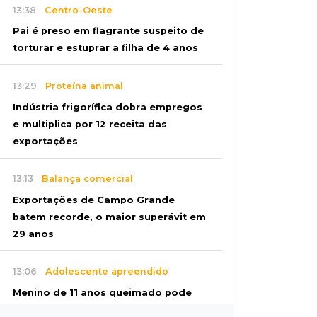
13:38
Centro-Oeste
Pai é preso em flagrante suspeito de
torturar e estuprar a filha de 4 anos
13:29
Proteína animal
Indústria frigorífica dobra empregos
e multiplica por 12 receita das
exportações
13:13
Balança comercial
Exportações de Campo Grande
batem recorde, o maior superávit em
29 anos
13:06
Adolescente apreendido
Menino de 11 anos queimado pode
precisar de hemodiálise; "só os pés