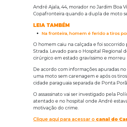
André Ajala, 44, morador no Jardim Boa V
Copafronteira quando a dupla de moto se
LEIA TAMBÉM
Na fronteira, homem é ferido a tiros p
O homem caiu na calçada e foi socorrido 
Strada. Levado para o Hospital Regional 
cirúrgico em estado gravíssimo e morreu 
De acordo com informações apuradas no loc
uma moto sem carenagem e após os tiros 
cidade paraguaia separada de Ponta Porã
O assassinato vai ser investigado pela Polí
atentado e no hospital onde André estava
motivação do crime.
Clique aqui para acessar o
canal do
Ca