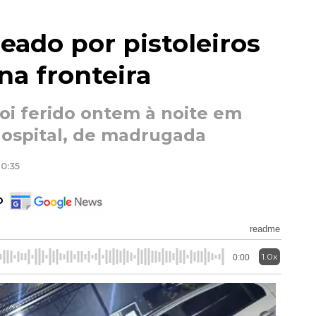
ado por pistoleiros
a fronteira
foi ferido ontem à noite em
hospital, de madrugada
10:35
o
readme
1.0x
0:00