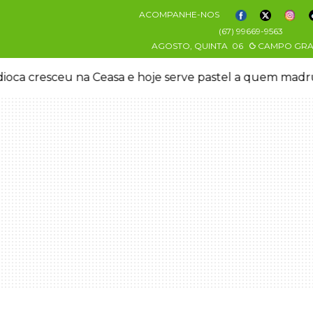
ACOMPANHE-NOS
(67) 99669-9563
AGOSTO, QUINTA
06
CAMPO GR
oca cresceu na Ceasa e hoje serve pastel a quem mad