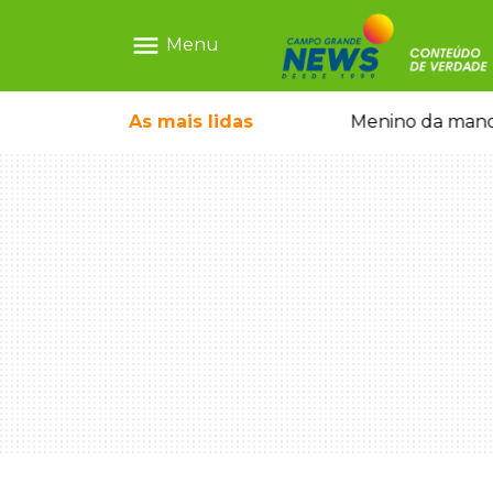
menu
Menu
ntre crianças brasileiras
As mais
lidas
Menino da mandi