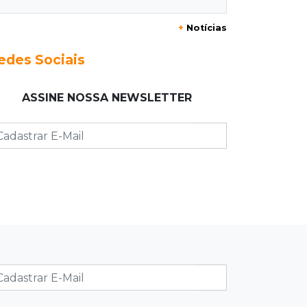
Alerta em celulares mobiliza buscas
+
Notícias
por bebê
edes Sociais
17:58
Redução
Pantanal reduz desmatamento em
ASSINE NOSSA NEWSLETTER
65% e Cerrado tem queda de 11,5%
17:45
Em Corumbá
Ex-vereador preso começa briga
durante banho de sol e leva socos de
detento
17:31
Dourados
Vídeo mostra jovem sendo
executado com tiro na cabeça em
loja do pai