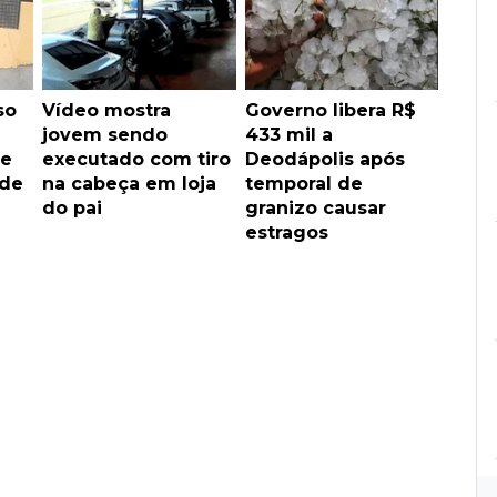
so
Vídeo mostra
Governo libera R$
jovem sendo
433 mil a
de
executado com tiro
Deodápolis após
 de
na cabeça em loja
temporal de
do pai
granizo causar
estragos