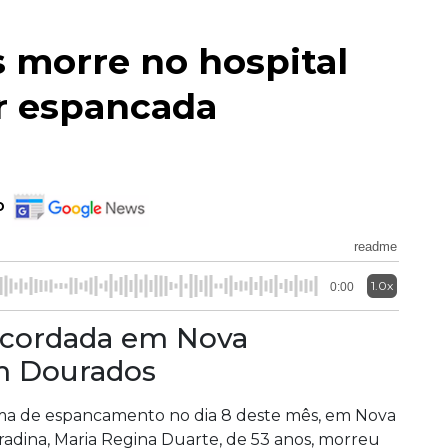
 morre no hospital
er espancada
o
readme
1.0x
0:00
sacordada em Nova
m Dourados
ma de espancamento no dia 8 deste mês, em Nova
adina, Maria Regina Duarte, de 53 anos, morreu