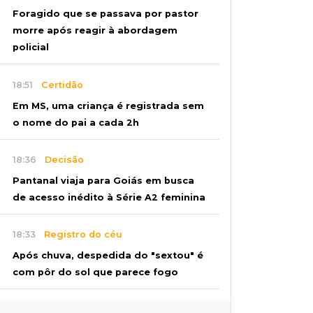
Foragido que se passava por pastor
morre após reagir à abordagem
policial
18:51
Certidão
Em MS, uma criança é registrada sem
o nome do pai a cada 2h
18:36
Decisão
Pantanal viaja para Goiás em busca
de acesso inédito à Série A2 feminina
18:33
Registro do céu
Após chuva, despedida do "sextou" é
com pôr do sol que parece fogo
18:13
Nacional