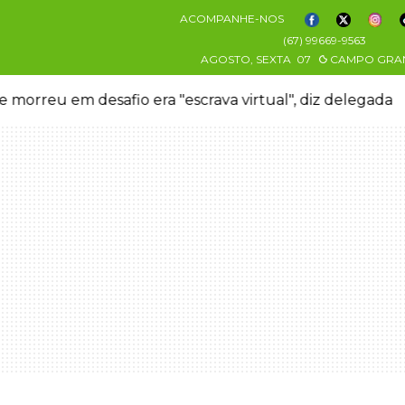
ACOMPANHE-NOS
(67) 99669-9563
AGOSTO, SEXTA
07
CAMPO GRA
 morreu em desafio era "escrava virtual", diz delegada