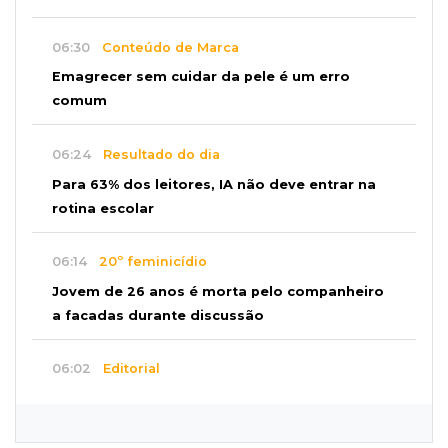
06:30
Conteúdo de Marca
Emagrecer sem cuidar da pele é um erro
comum
06:24
Resultado do dia
Para 63% dos leitores, IA não deve entrar na
rotina escolar
06:14
20º feminicídio
Jovem de 26 anos é morta pelo companheiro
a facadas durante discussão
06:02
Editorial
Eleições 2026: O Estado precisa servir à
sociedade, não à própria máquina