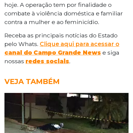
hoje. A operação tem por finalidade o
combate à violência doméstica e familiar
contra a mulher e ao feminicídio.
Receba as principais notícias do Estado
pelo Whats.
Clique aqui para acessar o
canal do
Campo Grande News
e siga
nossas
redes sociais
.
VEJA TAMBÉM