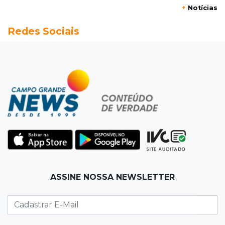
+
Notícias
06:00
Previsão
Redes Sociais
MS terá chuvas isoladas, calor de 37ºC e
tempo estável em Campo Grande
06:00
Jogo Aberto
Na fila do banco, ex-deputado faz campanha
pra prefeitura
00:00
Em Campo Grande
Técnico de carnes e resgatista são destaques
entre vagas abertas nesta 5ª
QUARTA, 05 DE AGOSTO
ASSINE NOSSA NEWSLETTER
23:55
Vídeo
Chamas altas avançam sobre área de mata em
Chapadão do Sul