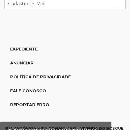
acidente com F-1000 na Av. Heráclito
18:46
Futsal de base
Rodada de estreia da Copa Pelezinho soma 35
gols em quatro jogos
EXPEDIENTE
18:28
Concurso 3.042
Mega-Sena sorteia neste domingo prêmio
ANUNCIAR
acumulado em R$ 165 milhões
POLÍTICA DE PRIVACIDADE
18:05
Energia renovável
Produção de biodiesel cresce 32% em MS e
FALE CONOSCO
supera 31 milhões de litros
REPORTAR ERRO
17:44
100º caso
Suspeito de roubo morre ao reagir à
abordagem policial no Noroeste
RUA ANTÔNIO MARIA COELHO, 4681 - VIVENDA DO BOSQUE