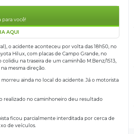
 para você!
IA AQUI
desta quinta-feira (7) após colidir com sua
 de um caminhão na BR-262, em Dois Irmãos do
al), o acidente aconteceu por volta das 18h50, no
ande. O acidente ocorreu às 18h50 no km 439 da
Toyota Hilux, com placas de Campo Grande, no
 anos, não se feriu e testou negativo no
colidiu na traseira de um caminhão M.Benz/1513,
interditada por uma hora.
 na mesma direção.
e morreu ainda no local do acidente. Já o motorista
o realizado no caminhoneiro deu resultado
ista ficou parcialmente interditada por cerca de
uxo de veículos.