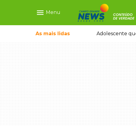
menu
Menu
 hoje serve pastel a quem madruga
As mais
lidas
Adolescente que