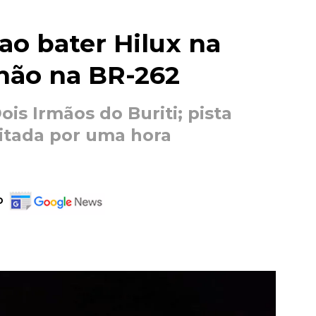
ao bater Hilux na
nhão na BR-262
s Irmãos do Buriti; pista
ditada por uma hora
o