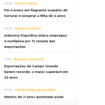
13:38
Centro-Oeste
Pai é preso em flagrante suspeito de
torturar e estuprar a filha de 4 anos
13:29
Proteína animal
Indústria frigorífica dobra empregos
e multiplica por 12 receita das
exportações
13:13
Balança comercial
Exportações de Campo Grande
batem recorde, o maior superávit em
29 anos
13:06
Adolescente apreendido
Menino de 11 anos queimado pode
precisar de hemodiálise; "só os pés