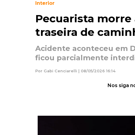
Interior
Pecuarista morre 
traseira de cami
Acidente aconteceu em Doi
ficou parcialmente inter
Por Gabi Cenciarelli | 08/05/2026 16:14
Nos siga n