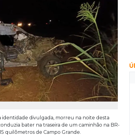
Ú
 identidade divulgada, morreu na noite desta
conduzia bater na traseira de um caminhão na BR-
e 115 quilômetros de Campo Grande.