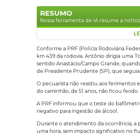
RESUMO
Nossa ferramenta de IA resume a notícia
LE
Pecuarista de 79 anos morreu na noite 
caminhonete Toyota Hilux na traseira
Conforme a PRF (Polícia Rodoviária Feder
Buriti, a 115 quilômetros de Campo Gr
km 439 da rodovia. Antônio dirigia uma 
rodovia. O motorista do caminhão, de 51
sentido Anastácio/Campo Grande, quando 
bafômetro. A pista ficou parcialmente 
de Presidente Prudente (SP), que seguia
O pecuarista não resistiu aos ferimentos 
do caminhão, de 51 anos, não ficou ferido.
A PRF informou que o teste do bafômetr
negativo para ingestão de álcool.
Durante o atendimento da ocorrência, a p
uma hora, sem impacto significativo no fl