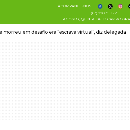
ACOMPANHE-NOS
(67) 99669-9563
AGOSTO, QUINTA
06
CAMPO GR
 morreu em desafio era "escrava virtual", diz delegada