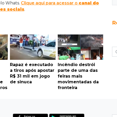
elo Whats.
Clique aqui para acessar o
canal do
es sociais
.
R
Rapaz é executado
Incêndio destrói
a tiros após apostar
parte de uma das
R$ 31 mil em jogo
feiras mais
 e
de sinuca
movimentadas da
iros
fronteira