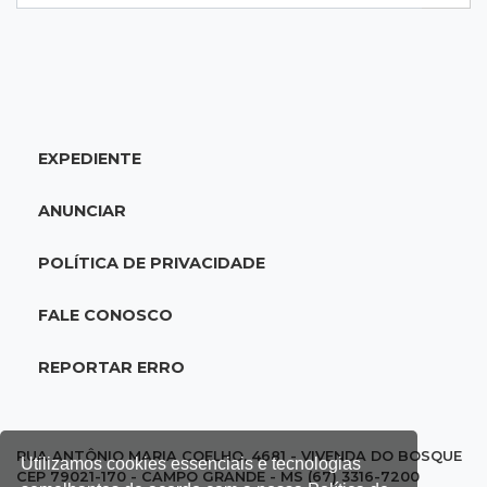
16:34
Feminicida
Polícia Civil pede ajuda para encontrar homem
que matou companheira em Rio Verde
EXPEDIENTE
16:24
Área de Preservação
Justiça condena empresário por construção
ANUNCIAR
de usina hidrelétrica ilegal em APP
POLÍTICA DE PRIVACIDADE
16:15
Sem oxigênio
Trabalhadores passam mal dentro de caixa-
FALE CONOSCO
d'água em obra do Belas Artes
REPORTAR ERRO
16:08
Regularização
Detran oferece serviços de transferência e
emissão de documentos em mega feirão
RUA ANTÔNIO MARIA COELHO, 4681 - VIVENDA DO BOSQUE
Utilizamos cookies essenciais e tecnologias
CEP 79021-170 - CAMPO GRANDE - MS (67) 3316-7200