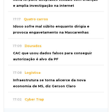
e amplia investigação na internet
17:17
Quatro carros
Idoso sofre mal súbito enquanto dirigia e
provoca engavetamento na Mascarenhas
17:09
Dourados
CAC que usou dados falsos para conseguir
autorização é alvo da PF
17:08
Logística
Infraestrutura se torna alicerce da nova
economia de MS, diz Gerson Claro
17:02
Cyber Trap
Empresário preso por fraude bancária usava