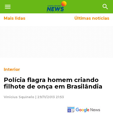
menu
search
Mais
lidas
Últimas notícias
Interior
Polícia flagra homem criando
filhote de onça em Brasilândia
Vinícius Squinelo | 29/11/2013 21:53