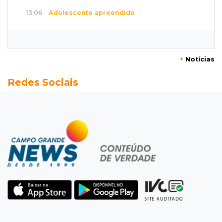
13:06
Adolescente apreendido
Menino de 11 anos queimado pode precisar de
hemodiálise; "só os pés escaparam"
+
Notícias
12:57
17 votos
Redes Sociais
Câmara derruba veto e garante consulta
simplificada a salários de servidores
12:52
Artes
Semana cultural reúne grandes nomes da
música, teatro e dança no Teatro Prosa
12:47
Artigos
O terrorismo começa pela dignidade humana
12:43
Esporte Equestre