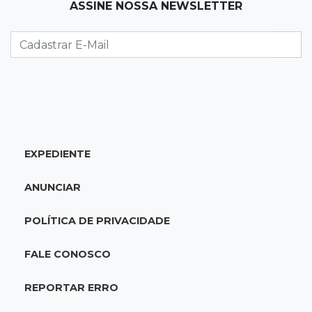
ASSINE NOSSA NEWSLETTER
Da fivela de campeã ao sonho internacional:
amazona de MS quer chegar ao Texas
12:32
Máquinas de Areia
Empresário investigado em 2023 volta a ser
alvo por R$ 100 milhões em contratos
12:26
Clima
EXPEDIENTE
Defesa Civil descarta cenário extremo com
chegada de ciclone
ANUNCIAR
12:12
Natureza
POLÍTICA DE PRIVACIDADE
Ovos de arara-azul marcam início da
temporada reprodutiva no Pantanal
FALE CONOSCO
12:06
Aquidauana
REPORTAR ERRO
Após apagão, comerciantes contabilizam