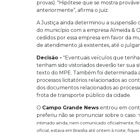
provas). "Hipótese que se mostra provável
anteriormente”, afirma o juiz.
A Justiça ainda determinou a suspensão
do município com a empresa Almeida & O
cedidos por essa empresa em favor da mu
de atendimento já existentes, até o julga
Decisão -
"Eventuais veículos que tenham
tenham sido vistoriados deverão ter sua si
texto do MPE. Também foi determinada a
processos licitatórios relacionados ao con
dos documentos relacionados ao processo
frota de transporte público da cidade.
O
Campo Grande News
entrou em conta
preferiu não se pronunciar sobre o caso.
"
intimado ainda, nem comunicado oficialmente, fi
oficial, estava em Brasília até ontem à noite, fique