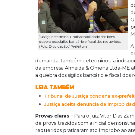
d
d
G
p
M
Justiça determinou indisponibilidade dos bens,
quebra dos sigilos bancário e fiscal dos requeridos.
A
(Foto: Divulgação / Prefeitura)
e
demanda, também determinou a indisponib
da empresa Almeida & Omena Ltda-ME até
a quebra dos sigilos bancário e fiscal dos 
LEIA TAMBÉM
Tribunal de Justiça condena ex-prefei
Justiça aceita denúncia de improbida
Provas claras -
Para o juiz Vitor Dias Za
de prova trazidos com a inicial demonstra
requeridos praticaram ato ímprobo ao ate