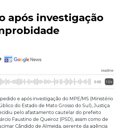
do após investigação
improbidade
o
readme
1.0x
0:00
 pedido e após investigação do MPE/MS (Ministério
úblico do Estado de Mato Grosso do Sul), Justiça
ecidiu pelo afastamento cautelar do prefeito
árcio Faustino de Queiroz (PSD), assim como de
ucimar Cândido de Almeida, gerente da agência