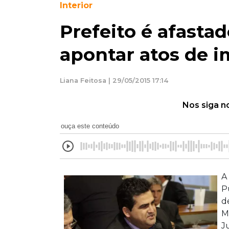
Interior
Prefeito é afasta
apontar atos de 
Liana Feitosa | 29/05/2015 17:14
Nos siga n
ouça este conteúdo
A
P
d
M
J