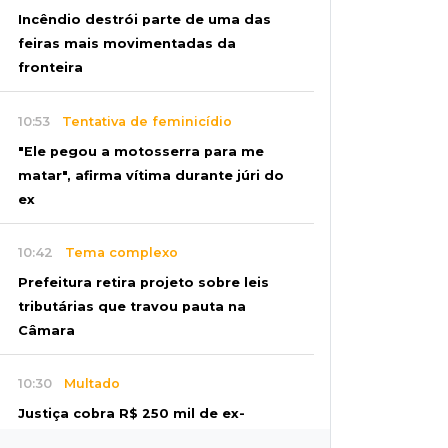
Incêndio destrói parte de uma das
feiras mais movimentadas da
fronteira
10:53
Tentativa de feminicídio
"Ele pegou a motosserra para me
matar", afirma vítima durante júri do
ex
10:42
Tema complexo
Prefeitura retira projeto sobre leis
tributárias que travou pauta na
Câmara
10:30
Multado
Justiça cobra R$ 250 mil de ex-
prefeito de Corumbá por nepotismo