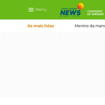
menu
Menu
ntre crianças brasileiras
As mais
lidas
Menino da mandi