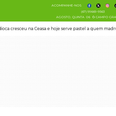
ACOMPANHE-NOS
(67) 99669-9563
AGOSTO, QUINTA
06
CAMPO GR
oca cresceu na Ceasa e hoje serve pastel a quem mad