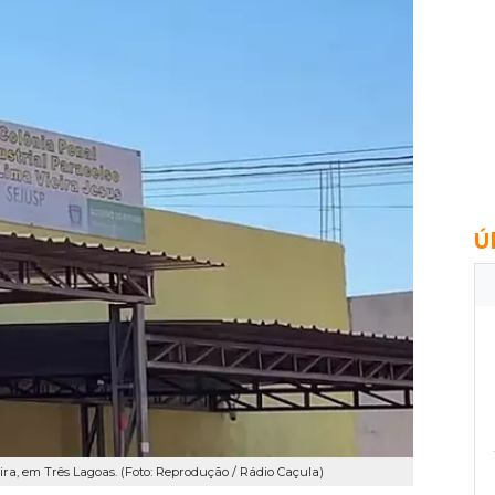
Ú
ra, em Três Lagoas. (Foto: Reprodução / Rádio Caçula)