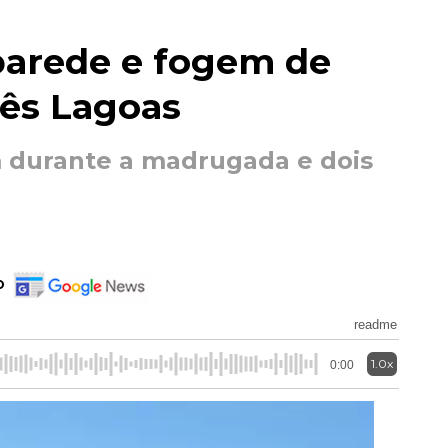
arede e fogem de
ês Lagoas
m durante a madrugada e dois
o
readme
1.0x
0:00