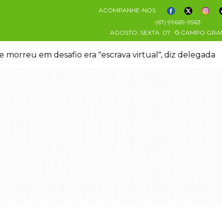
ACOMPANHE-NOS
(67) 99669-9563
AGOSTO, SEXTA
07
CAMPO GRA
 morreu em desafio era "escrava virtual", diz delegada