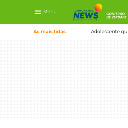
menu
Menu
durante temporal no interior
As mais
lidas
Adolescente que