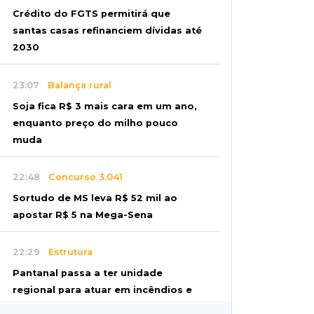
Crédito do FGTS permitirá que
santas casas refinanciem dívidas até
2030
23:07
Balança rural
Soja fica R$ 3 mais cara em um ano,
enquanto preço do milho pouco
muda
22:48
Concurso 3.041
Sortudo de MS leva R$ 52 mil ao
apostar R$ 5 na Mega-Sena
22:29
Estrutura
Pantanal passa a ter unidade
regional para atuar em incêndios e
desmate