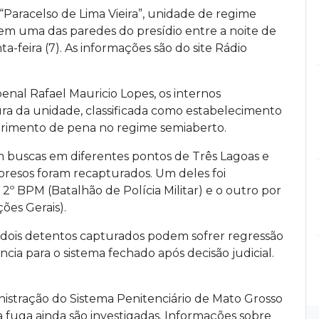
“Paracelso de Lima Vieira”, unidade de regime
em uma das paredes do presídio entre a noite de
a-feira (7). As informações são do site Rádio
penal Rafael Mauricio Lopes, os internos
ra da unidade, classificada como estabelecimento
rimento de pena no regime semiaberto.
am buscas em diferentes pontos de Três Lagoas e
 presos foram recapturados. Um deles foi
 2º BPM (Batalhão de Polícia Militar) e o outro por
ões Gerais).
 dois detentos capturados podem sofrer regressão
cia para o sistema fechado após decisão judicial.
stração do Sistema Penitenciário de Mato Grosso
a fuga ainda são investigadas. Informações sobre