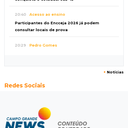
20:40
Acesso ao ensino
Participantes do Encceja 2026 já podem
consultar locais de prova
20:29
Pedro Gomes
Jovem morre baleado e suspeita envolve
disputa entre facções rivais
+
Notícias
20:01
Futebol feminino
Redes Sociais
Pantanal treina em Goiânia antes de jogo que
vale acesso inédito à Série A2
19:44
Campeonato Brasileiro
Remo busca empate com Atlético-MG e segue
na zona de rebaixamento