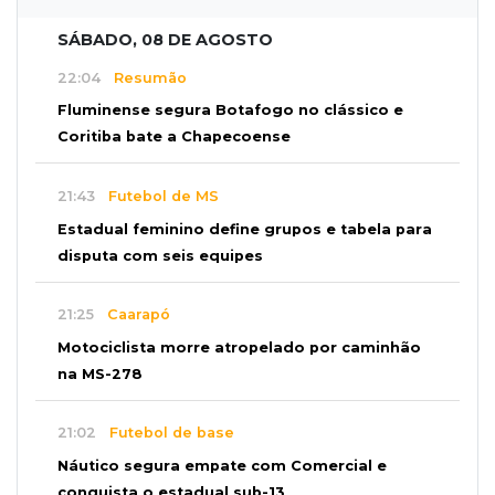
SÁBADO, 08 DE AGOSTO
22:04
Resumão
Fluminense segura Botafogo no clássico e
Coritiba bate a Chapecoense
21:43
Futebol de MS
Estadual feminino define grupos e tabela para
disputa com seis equipes
21:25
Caarapó
Motociclista morre atropelado por caminhão
na MS-278
21:02
Futebol de base
Náutico segura empate com Comercial e
conquista o estadual sub-13