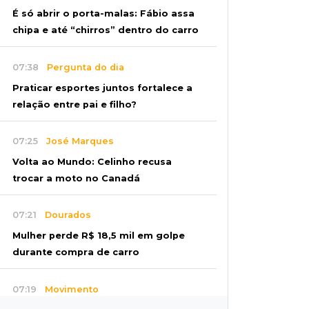
É só abrir o porta-malas: Fábio assa
chipa e até “chirros” dentro do carro
07:38
Pergunta do dia
Praticar esportes juntos fortalece a
relação entre pai e filho?
07:25
José Marques
Volta ao Mundo: Celinho recusa
trocar a moto no Canadá
07:21
Dourados
Mulher perde R$ 18,5 mil em golpe
durante compra de carro
07:19
Movimento