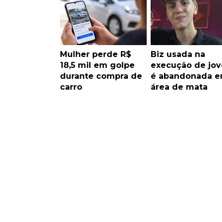
Mulher perde R$
Biz usada na
18,5 mil em golpe
execução de jo
durante compra de
é abandonada 
carro
área de mata