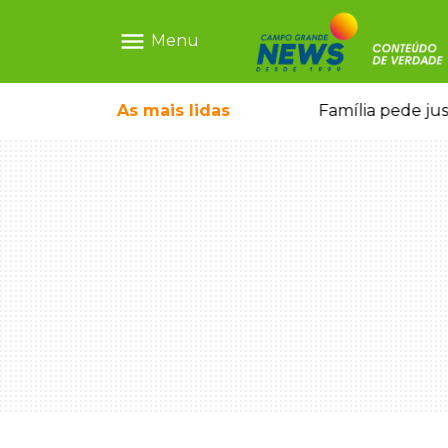
menu
Menu
o pai e morre a caminho do hospital
As mais
lidas
Família pede ju