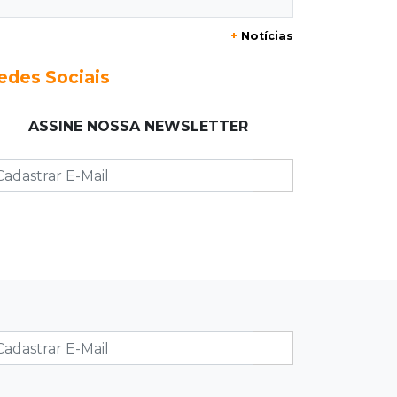
Enquanto mães comem fora,
churrasco faz açougues bombarem
+
Notícias
para o Dia dos Pais
edes Sociais
07:16
Cidades
MS muda regra da conservação e só
ASSINE NOSSA NEWSLETTER
pagará empresas por rodovias sem
buracos
07:10
Agendão
Sábado é dia de Feira das Esposas,
Festival do Sobá e Parada Nerd
07:07
Previsão do tempo
Sábado será de calor intenso e alerta
de vendaval em Mato Grosso do Sul
07:07
Narcotráfico