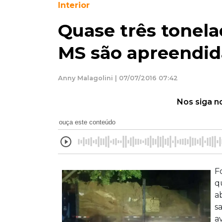
Interior
Quase três tonel
MS são apreendida
Anny Malagolini | 07/07/2016 07:42
Nos siga n
ouça este conteúdo
F
q
a
s
a