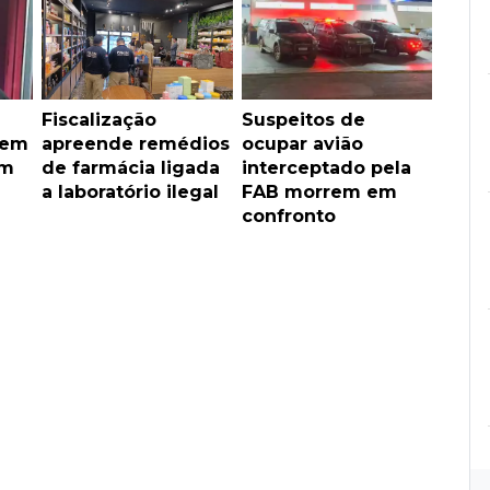
Fiscalização
Suspeitos de
vem
apreende remédios
ocupar avião
em
de farmácia ligada
interceptado pela
a laboratório ilegal
FAB morrem em
confronto