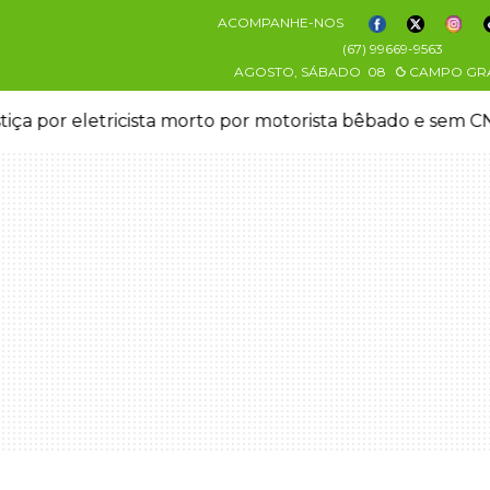
ACOMPANHE-NOS
(67) 99669-9563
AGOSTO, SÁBADO
08
CAMPO GR
stiça por eletricista morto por motorista bêbado e sem 