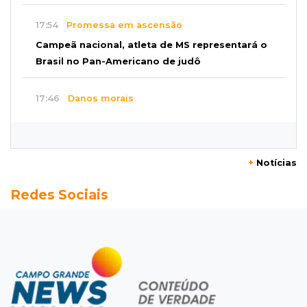
17:54
Promessa em ascensão
Campeã nacional, atleta de MS representará o
Brasil no Pan-Americano de judô
17:46
Danos morais
Grávida acha barata em hambúrguer e
restaurante terá de pagar R$ 6 mil
+
Notícias
17:32
Veja os horários
Redes Sociais
Velório de Luis Pedro Scalise será no Rubens
Gil de Camillo nesta sexta-feira
17:25
Operação Lívia
Nova lei pune deepfakes sexuais com crianças
e amplia investigação na internet