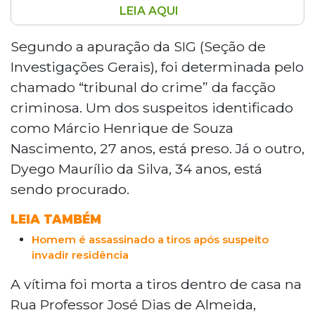
LEIA AQUI
A Polícia Civil concluiu as investigações sobre o
assassinato de Victor Henrique de Matos Sumi,
Segundo a apuração da SIG (Seção de
29 anos, ocorrido em abril em Nova Andradina
Investigações Gerais), foi determinada pelo
e concluiu que o crime foi ordenado pelo PCC.
chamado “tribunal do crime” da facção
Um suspeito, Márcio Henrique, 27 anos, está
criminosa. Um dos suspeitos identificado
preso por monitorar a vítima. Dyego Maurílio,
como Márcio Henrique de Souza
34 anos, apontado como atirador, é procurado.
Informações pelo WhatsApp (67) 99262-9885.
Nascimento, 27 anos, está preso. Já o outro,
Dyego Maurílio da Silva, 34 anos, está
sendo procurado.
LEIA TAMBÉM
Homem é assassinado a tiros após suspeito
invadir residência
A vítima foi morta a tiros dentro de casa na
Rua Professor José Dias de Almeida,