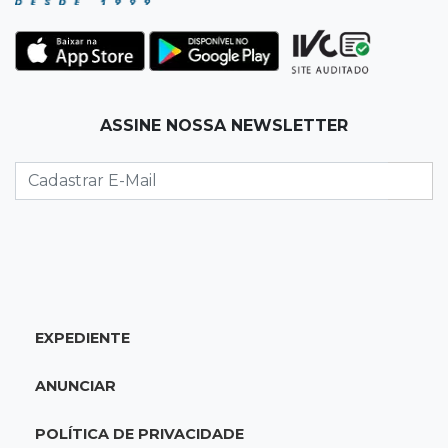
19:35
Bragança Paulista
Corinthians vence Bragantino por 2 a 0 e sobe
para 7º no Brasileirão
19:12
Na Vila Belmiro
ASSINE NOSSA NEWSLETTER
Athletico vence Santos por 2 a 0 e mantém 3º
lugar no Brasileirão
18:51
Oportunidades
UEMS está com seleções para professores
com salários de até R$ 10,2 mil
EXPEDIENTE
18:33
Em 2022
Homem que ajudou a sequestrar bebê matou
ANUNCIAR
adolescente atropelada no Amazonas
POLÍTICA DE PRIVACIDADE
18:15
Nubank Parque