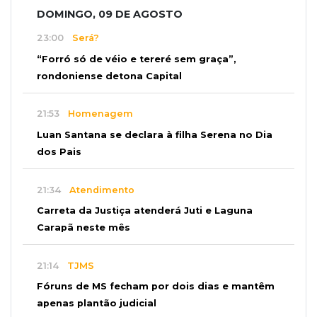
DOMINGO, 09 DE AGOSTO
23:00
Será?
“Forró só de véio e tereré sem graça”,
rondoniense detona Capital
21:53
Homenagem
Luan Santana se declara à filha Serena no Dia
dos Pais
21:34
Atendimento
Carreta da Justiça atenderá Juti e Laguna
Carapã neste mês
21:14
TJMS
Fóruns de MS fecham por dois dias e mantêm
apenas plantão judicial