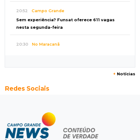
20:52
Campo Grande
Sem experiência? Funsat oferece 611 vagas
nesta segunda-feira
20:30
No Maracanã
Flamengo vence Vitória por 2 a 0 e encurta
distância para o líder
+
Notícias
20:13
Empregos
Redes Sociais
Seleções em MS têm salários de até R$ 8,2 mil;
veja oportunidades
19:50
Jardim Itatiaia
Vigia é amarrado durante roubo de carro e
dois caminhões em pátio