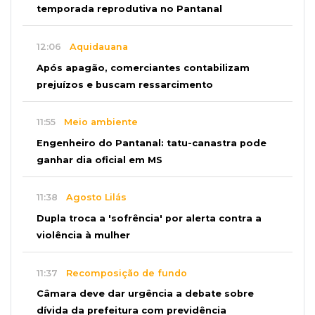
temporada reprodutiva no Pantanal
12:06
Aquidauana
Após apagão, comerciantes contabilizam
prejuízos e buscam ressarcimento
11:55
Meio ambiente
Engenheiro do Pantanal: tatu-canastra pode
ganhar dia oficial em MS
11:38
Agosto Lilás
Dupla troca a 'sofrência' por alerta contra a
violência à mulher
11:37
Recomposição de fundo
Câmara deve dar urgência a debate sobre
dívida da prefeitura com previdência