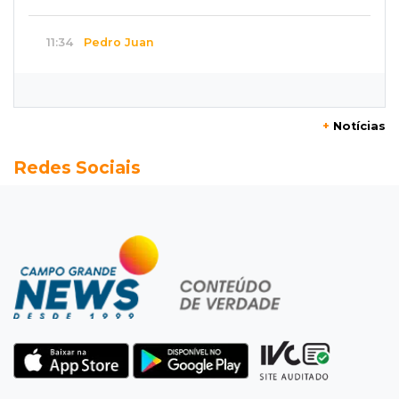
11:34
Pedro Juan
Polícia fecha laboratório clandestino de
emagrecedores e prende 2 brasileiros
+
Notícias
11:24
Fiscalização
Redes Sociais
Assembleia e Câmara farão audiência sobre
limite de som em bares da Capital
11:18
Naviraí
Rapaz é executado a tiros após apostar R$ 31
mil em jogo de sinuca
11:16
Viu a Juju?
Procurada: Juju fugiu no bairro Tiradentes no
domingo de manhã