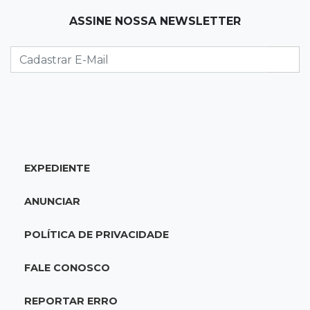
11:01
Operação Lívia
ASSINE NOSSA NEWSLETTER
Adolescente que morreu em desafio era
"escrava virtual", diz delegada
10:56
Destruição
Incêndio destrói parte de uma das feiras mais
movimentadas da fronteira
EXPEDIENTE
10:53
Tentativa de feminicídio
"Ele pegou a motosserra para me matar",
ANUNCIAR
afirma vítima durante júri do ex
POLÍTICA DE PRIVACIDADE
10:42
Tema complexo
Prefeitura retira projeto sobre leis tributárias
FALE CONOSCO
que travou pauta na Câmara
REPORTAR ERRO