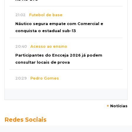
21:02
Futebol de base
Náutico segura empate com Comercial e
conquista o estadual sub-13
20:40
Acesso ao ensino
Participantes do Encceja 2026 já podem
consultar locais de prova
20:29
Pedro Gomes
Jovem morre baleado e suspeita envolve
disputa entre facções rivais
+
Notícias
20:01
Futebol feminino
Redes Sociais
Pantanal treina em Goiânia antes de jogo que
vale acesso inédito à Série A2