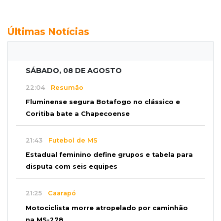
Últimas Notícias
SÁBADO, 08 DE AGOSTO
22:04
Resumão
Fluminense segura Botafogo no clássico e
Coritiba bate a Chapecoense
21:43
Futebol de MS
Estadual feminino define grupos e tabela para
disputa com seis equipes
21:25
Caarapó
Motociclista morre atropelado por caminhão
na MS-278