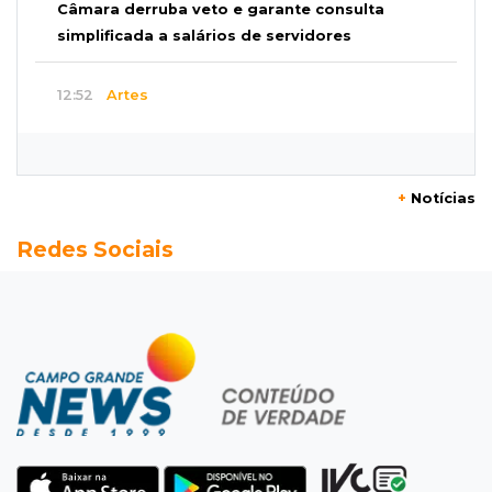
Câmara derruba veto e garante consulta
simplificada a salários de servidores
12:52
Artes
Semana cultural reúne grandes nomes da
música, teatro e dança no Teatro Prosa
+
Notícias
12:47
Artigos
Redes Sociais
O terrorismo começa pela dignidade humana
12:43
Esporte Equestre
Da fivela de campeã ao sonho internacional:
amazona de MS quer chegar ao Texas
12:32
Máquinas de Areia
Empresário investigado em 2023 volta a ser
alvo por R$ 100 milhões em contratos