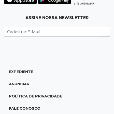
12:26
Clima
ASSINE NOSSA NEWSLETTER
Defesa Civil descarta cenário extremo com
chegada de ciclone
12:12
Natureza
Ovos de arara-azul marcam início da
temporada reprodutiva no Pantanal
12:06
Aquidauana
EXPEDIENTE
Após apagão, comerciantes contabilizam
prejuízos e buscam ressarcimento
ANUNCIAR
11:55
Meio ambiente
POLÍTICA DE PRIVACIDADE
Engenheiro do Pantanal: tatu-canastra pode
ganhar dia oficial em MS
FALE CONOSCO