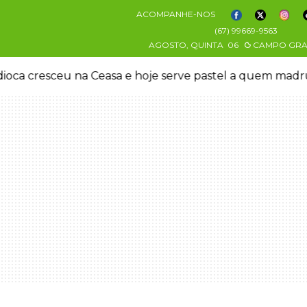
ACOMPANHE-NOS
(67) 99669-9563
AGOSTO, QUINTA
06
CAMPO GR
oca cresceu na Ceasa e hoje serve pastel a quem mad