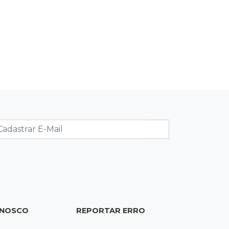
Brasil
21:04
Eleições 2026
Convenção oficializa Catan como
candidato do Novo ao governo de
MS
20:41
Sorte
Veja as dezenas de hoje na Dupla
Sena, Lotomania, Super Sete e mais
20:20
Aviso inusitado
Com 11 gatos, morador pede fim do
abandono dos pets em frente de
casa
ONOSCO
REPORTAR ERRO
20:03
Justiça