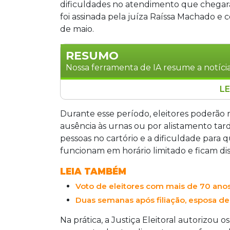
dificuldades no atendimento que chegaram
foi assinada pela juíza Raíssa Machado e c
de maio.
RESUMO
Nossa ferramenta de IA resume a notícia
LE
O TRE-MS dispensou temporariamente 
entre 27 de abril e 6 de maio. A medida
Durante esse período, eleitores poderão r
que eleitores regularizem o título sem
ausência às urnas ou por alistamento tard
alistamento tardio. A decisão considera 
pessoas no cartório e a dificuldade para 
acesso a bancos. A dispensa não vale par
funcionam em horário limitado e ficam dis
LEIA TAMBÉM
Voto de eleitores com mais de 70 ano
Duas semanas após filiação, esposa de
Na prática, a Justiça Eleitoral autorizou 