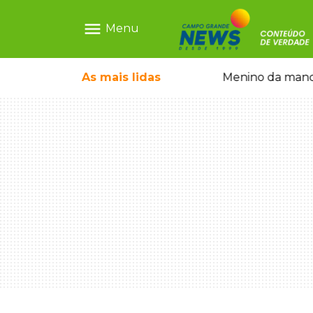
menu
Menu
com show gratuito na Feira Central
As mais
lidas
Menino da mandi