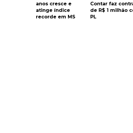
anos cresce e
Contar faz contr
atinge índice
de R$ 1 milhão 
recorde em MS
PL