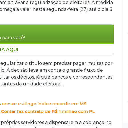
 a travar a regularização de eleitores. A medida
omeça a valer nesta segunda-feira (27) até o dia 6
 para você!
IA AQUI
o pagamento de multas eleitorais em Sonora
, assinada pela juíza Raíssa Machado, permite
egularizar o título sem precisar pagar multas por
 quitar débitos por ausência às urnas ou
io. A decisão leva em conta o grande fluxo de
o alto fluxo no cartório e a dificuldade de
quitar os débitos, já que bancos e correspondentes
a multas de processos judiciais eleitorais.
tantes da unidade eleitoral.
s cresce e atinge índice recorde em MS
 Contar faz contrato de R$ 1 milhão com PL
os próprios servidores a dispensarem a cobrança no