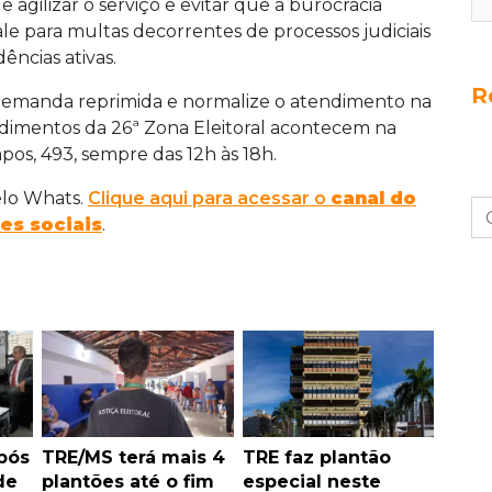
gilizar o serviço e evitar que a burocracia
le para multas decorrentes de processos judiciais
ências ativas.
R
a demanda reprimida e normalize o atendimento na
ndimentos da 26ª Zona Eleitoral acontecem na
s, 493, sempre das 12h às 18h.
elo Whats.
Clique aqui para acessar o
canal do
es sociais
.
pós
TRE/MS terá mais 4
TRE faz plantão
de
plantões até o fim
especial neste