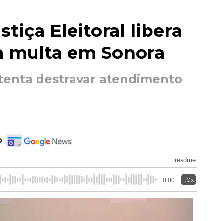
stiça Eleitoral libera
m multa em Sonora
 tenta destravar atendimento
o
readme
1.0x
0:00