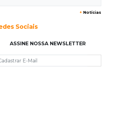
+
Notícias
23:17
Clima
Defesa Civil recomenda atenção em
edes Sociais
MS com formação de ciclone bomba
ASSINE NOSSA NEWSLETTER
23:00
Ideb
Entre escolas com nota divulgada, 3
estaduais lideram o Ensino Médio na
Capital
22:57
Chapadão do Sul
Homem é baleado após apontar
revólver para policiais militares
22:42
Resumão
Palmeiras e Vasco confirmam vagas
nas quartas da Copa do Brasil