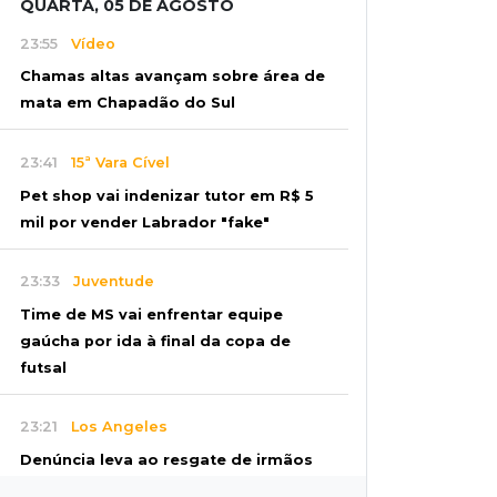
QUARTA, 05 DE AGOSTO
23:55
Vídeo
Chamas altas avançam sobre área de
mata em Chapadão do Sul
23:41
15ª Vara Cível
Pet shop vai indenizar tutor em R$ 5
mil por vender Labrador "fake"
23:33
Juventude
Time de MS vai enfrentar equipe
gaúcha por ida à final da copa de
futsal
23:21
Los Angeles
Denúncia leva ao resgate de irmãos
deixados sozinhos em casa trancada