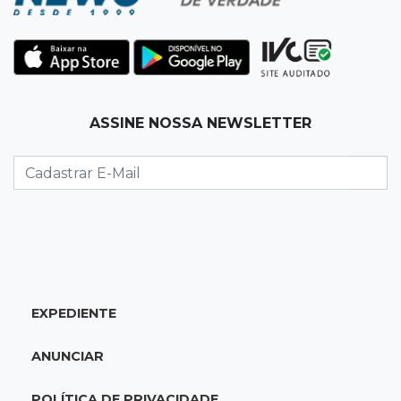
15:47
Comportamento
Odilon Wagner se encanta em visita ao
Bioparque Pantanal: “deslumbrante”
15:25
Zona rural
ASSINE NOSSA NEWSLETTER
Visitante encontra túmulo violado e ossos
expostos no Cemitério Três Barras
15:07
Bairro Universitário
Suspeito de participar de sequestro de bebê é
preso
EXPEDIENTE
14:44
Celebração interativa
Quiz sobre história de Cassilândia marca festa
ANUNCIAR
de 72 anos em praça no Centro
POLÍTICA DE PRIVACIDADE