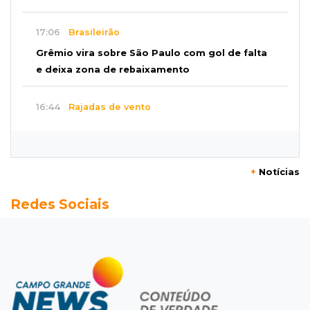
17:06
Brasileirão
Grêmio vira sobre São Paulo com gol de falta
e deixa zona de rebaixamento
16:44
Rajadas de vento
Inmet faz alerta de vendaval e tempestade
com rajadas de até 60 km/h em MS
+
Notícias
16:25
Rede de água
Redes Sociais
Juiz obriga condomínio da Capital a fazer
ligação de água na rede pública
16:07
Mercado aquecido
Há vagas: obras da UFN3 mantêm ciclo de
contratações em Três Lagoas