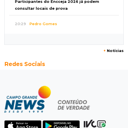
Participantes do Encceja 2026 já podem
consultar locais de prova
20:29
Pedro Gomes
Jovem morre baleado e suspeita envolve
disputa entre facções rivais
+
Notícias
20:01
Futebol feminino
Redes Sociais
Pantanal treina em Goiânia antes de jogo que
vale acesso inédito à Série A2
19:44
Campeonato Brasileiro
Remo busca empate com Atlético-MG e segue
na zona de rebaixamento
19:27
Caso Ayla
Defesa diz que preso suspeito de sequestro