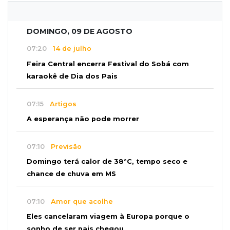
DOMINGO, 09 DE AGOSTO
07:20
14 de julho
Feira Central encerra Festival do Sobá com
karaokê de Dia dos Pais
07:15
Artigos
A esperança não pode morrer
07:10
Previsão
Domingo terá calor de 38°C, tempo seco e
chance de chuva em MS
07:10
Amor que acolhe
Eles cancelaram viagem à Europa porque o
sonho de ser pais chegou