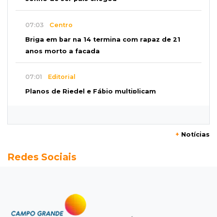
07:03
Centro
Briga em bar na 14 termina com rapaz de 21
anos morto a facada
07:01
Editorial
Planos de Riedel e Fábio multiplicam
promessas, mas deixam a conta para depois
07:00
Agendão
+
Notícias
Domingo é dia de Festival do Sobá e feiras em
Redes Sociais
homenagem aos pais
SÁBADO, 08 DE AGOSTO
22:04
Resumão
Fluminense segura Botafogo no clássico e