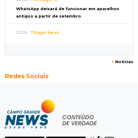
WhatsApp deixará de funcionar em aparelhos
antigos a partir de setembro
22:19
Thiago Servo
Sertanejo desiste de ação de R$ 12 milhões
por pagar pensão sem ser pai
+
Notícias
21:50
Balcão de empregos
Redes Sociais
Semana vai começar com 909 novas
oportunidades de trabalho em 114 funções
21:31
Flagrante
Motorista atinge carro parado, perde
retrovisor e foge no Jardim Antártica
21:12
Entrevista