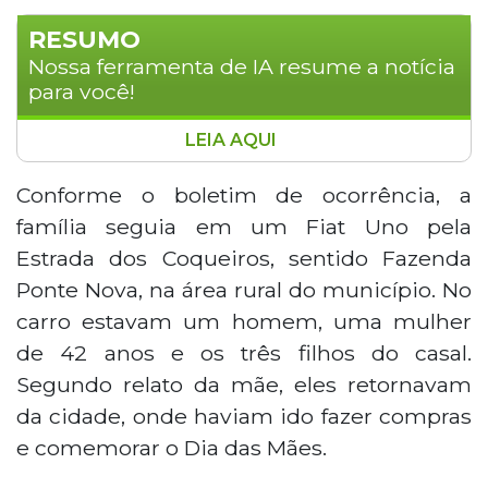
RESUMO
Nossa ferramenta de IA resume a notícia
para você!
LEIA AQUI
Três crianças ficaram feridas após uma colisão
entre dois veículos na BR-158, em Paranaíba,
Conforme o boletim de ocorrência, a
no domingo (10). A família retornava de
família seguia em um Fiat Uno pela
comemorações do Dia das Mães quando um
Estrada dos Coqueiros, sentido Fazenda
carro em alta velocidade atingiu o Fiat Uno em
Ponte Nova, na área rural do município. No
que viajavam. O pai fraturou o rosto e duas
carro estavam um homem, uma mulher
crianças sofreram fraturas graves, sendo
transferidos para Campo Grande. O motorista
de 42 anos e os três filhos do casal.
do outro veículo fugiu, mas foi identificado
Segundo relato da mãe, eles retornavam
posteriormente.
da cidade, onde haviam ido fazer compras
e comemorar o Dia das Mães.