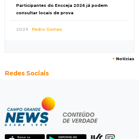
Participantes do Encceja 2026 já podem
consultar locais de prova
20:29
Pedro Gomes
Jovem morre baleado e suspeita envolve
disputa entre facções rivais
+
Notícias
20:01
Futebol feminino
Redes Sociais
Pantanal treina em Goiânia antes de jogo que
vale acesso inédito à Série A2
19:44
Campeonato Brasileiro
Remo busca empate com Atlético-MG e segue
na zona de rebaixamento
19:27
Caso Ayla
Defesa diz que preso suspeito de sequestro