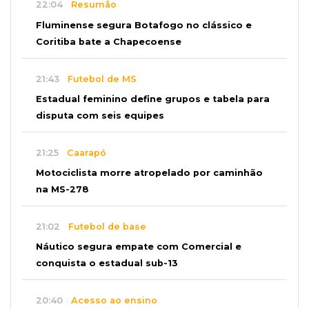
22:04
Resumão
Fluminense segura Botafogo no clássico e
Coritiba bate a Chapecoense
21:43
Futebol de MS
Estadual feminino define grupos e tabela para
disputa com seis equipes
21:25
Caarapó
Motociclista morre atropelado por caminhão
na MS-278
21:02
Futebol de base
Náutico segura empate com Comercial e
conquista o estadual sub-13
20:40
Acesso ao ensino