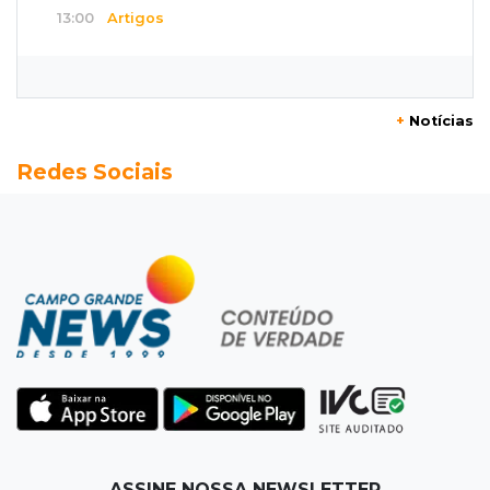
13:00
Artigos
O crescimento descontrolado das big techs
12:55
Ventania
+
Notícias
Árvore cai, bloqueia avenida e deixa comércio
Redes Sociais
sem energia em Campo Grande
12:34
"Foi mal"
Mulher em situação de rua coloca fogo em
terreno e causa incêndio no Santo Amaro
12:10
Direito
Inteligência Artificial avança na advocacia e
encurta tarefas administrativas
12:08
Decisão judicial
ASSINE NOSSA NEWSLETTER