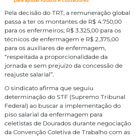
para ajudar idosos e cuidadores
benefícios já existentes. O Siems
comemorou a conquista, que foi
Pela decisão do TRT, a remuneração global
alcançada após negociações com as
passa a ter os montantes de R$ 4.750,00
empresas e um dissídio coletivo, e
para os enfermeiros; R$ 3.325,00 para os
afirmou que o sindicato continuará
lutando pelos direitos da categoria.
técnicos de enfermagem e R$ 2.375,00
para os auxiliares de enfermagem,
“respeitada a proporcionalidade da
jornada e sem prejuízo da concessão de
reajuste salarial”.
O sindicato afirma que seguiu
determinação do STF (Supremo Tribunal
Federal) ao buscar a implementação do
piso salarial da enfermagem para
celetistas de Dourados durante negociação
da Convenção Coletiva de Trabalho com as