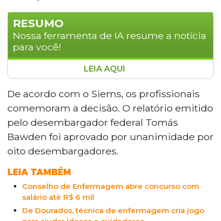
RESUMO
Nossa ferramenta de IA resume a notícia
para você!
LEIA AQUI
O Tribunal Regional do Trabalho da 24ª
Região garantiu o piso nacional da
De acordo com o Siems, os profissionais
enfermagem para profissionais do setor
comemoram a decisão. O relatório emitido
privado em Dourados, Mato Grosso do
pelo desembargador federal Tomás
Sul, após ação do Siems (Sindicato de
Bawden foi aprovado por unanimidade por
Enfermagem de Mato Grosso do Sul). A
oito desembargadores.
decisão, que segue a Lei 14.434/2022,
garante salários de R$ 4.750,00 para
LEIA TAMBÉM
enfermeiros, R$ 3.325,00 para técnicos de
enfermagem e R$ 2.375,00 para auxiliares
Conselho de Enfermagem abre concurso com
salário até R$ 6 mil
de enfermagem, além de um reajuste
salarial de 3,2% e a manutenção de
De Dourados, técnica de enfermagem cria jogo