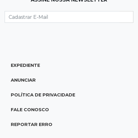
Justiça manda tirar canil e proíbe treino do
Choque ao lado de condomínio
11:56
Esquecidos
Primeiro corpo do “cemitério de Nando”
nunca teve nome
11:48
Nova Alvorada do Sul
EXPEDIENTE
Vereadora é acusada de insinuar em vídeo
que prefeito agride mulheres
ANUNCIAR
11:31
Paradeiro incerto
POLÍTICA DE PRIVACIDADE
Mãe narra emboscada e diz ter sido amarrada
antes de bebê desaparecer
FALE CONOSCO
11:28
Audiência de custódia
REPORTAR ERRO
Juiz manda soltar motorista bêbado envolvido