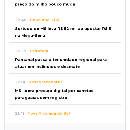
preço do milho pouco muda
22:48
Concurso 3.041
Sortudo de MS leva R$ 52 mil ao apostar R$ 5
na Mega-Sena
22:29
Estrutura
Pantanal passa a ter unidade regional para
atuar em incêndios e desmate
22:00
Emagrecedores
MS lidera procura digital por canetas
paraguaias sem registro
21:41
Nova Alvorada do Sul
Granizo danifica telhados e plantações
durante temporal no interior