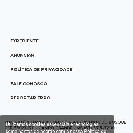
20:06
Balcão de empregos
Semana termina com 913 vagas de trabalho
abertas em 114 funções
EXPEDIENTE
19:47
Festival do Sobá
Em visita à Feira Central, Riedel volta a
ANUNCIAR
prometer apoio para revitalização
POLÍTICA DE PRIVACIDADE
19:28
Contravenção penal
STF suspende julgamento que pode definir
FALE CONOSCO
futuro do jogo do bicho no País
REPORTAR ERRO
19:09
Cotação
Dólar fecha em queda a R$ 5,10 após taxa de
juros cair para 14%
RUA ANTÔNIO MARIA COELHO, 4681 - VIVENDA DO BOSQUE
Utilizamos cookies essenciais e tecnologias
CEP 79021-170 - CAMPO GRANDE - MS (67) 3316-7200
semelhantes de acordo com a nossa Política de