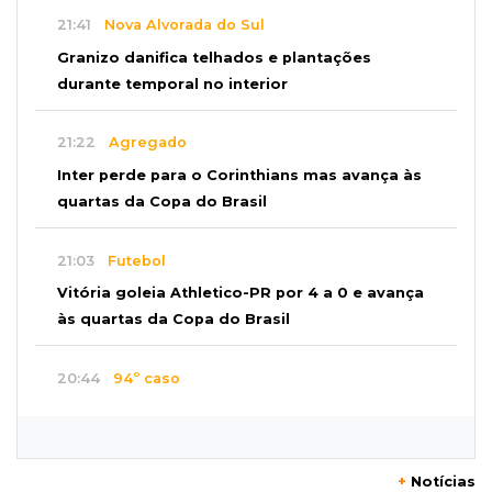
21:41
Nova Alvorada do Sul
Granizo danifica telhados e plantações
durante temporal no interior
21:22
Agregado
Inter perde para o Corinthians mas avança às
quartas da Copa do Brasil
21:03
Futebol
Vitória goleia Athletico-PR por 4 a 0 e avança
às quartas da Copa do Brasil
20:44
94º caso
Foragido por roubo morre baleado em
confronto com policiais militares
+
Notícias