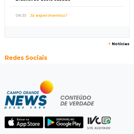
08:35
Já experimentou?
Ceviche de ponkan existe e pode surpreender
no sabor
+
Notícias
08:29
Procura-se
Redes Sociais
Dócil e brincalhão, cachorrinho Dobi
desaparece no Centro de Campo Grande
08:21
Jardim Noroeste
Homem invade casa pela janela e abusa de
mulher dentro do quarto
08:18
Pecuária
Rebanho bovino de MS encolhe em 616 mil
animais em um ano