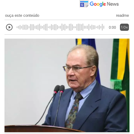
ouça este conteúdo
readme
1.0x
0:00