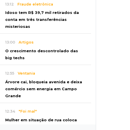
13:12
Fraude eletrônica
Idoso tem R$ 39,7 mil retirados da
conta em três transferências
misteriosas
13:00
Artigos
O crescimento descontrolado das
big techs
12:55
Ventania
Árvore cai, bloqueia avenida e deixa
comércio sem energia em Campo
Grande
12:34
"Foi mal"
Mulher em situação de rua coloca
fogo em terreno e causa incêndio no