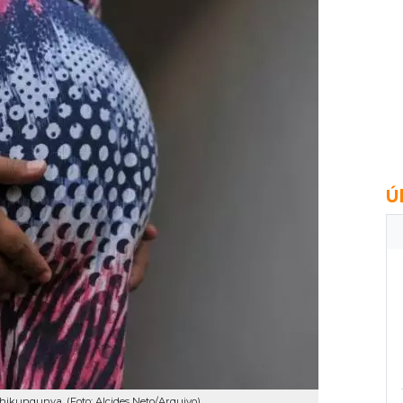
Ú
chikungunya. (Foto: Alcides Neto/Arquivo).