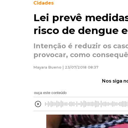
Cidades
Lei prevê medidas
risco de dengue e
Intenção é reduzir os ca
provocar, como consequên
Mayara Bueno | 23/07/2018 08:37
Nos siga n
ouça este conteúdo