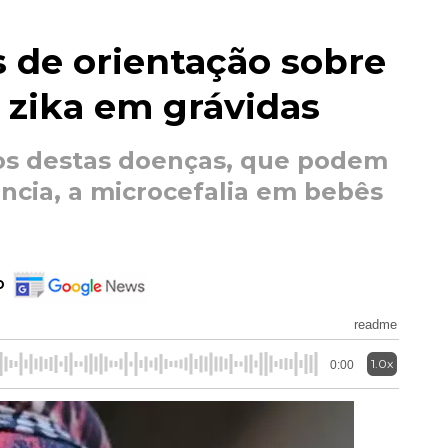
 de orientação sobre
 zika em grávidas
sos destas doenças, que podem
cia, a microcefalia em bebês
o
readme
1.0x
0:00