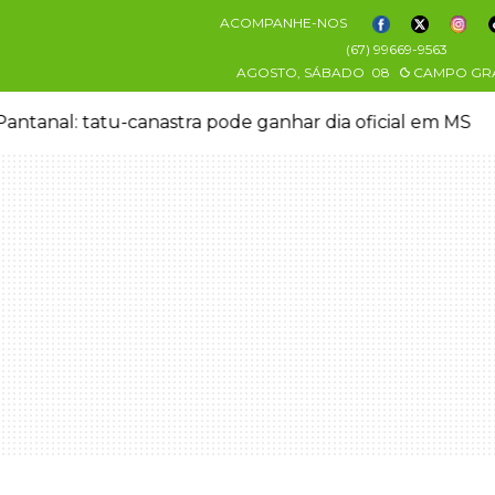
ACOMPANHE-NOS
(67) 99669-9563
AGOSTO, SÁBADO
08
CAMPO GR
antanal: tatu-canastra pode ganhar dia oficial em MS