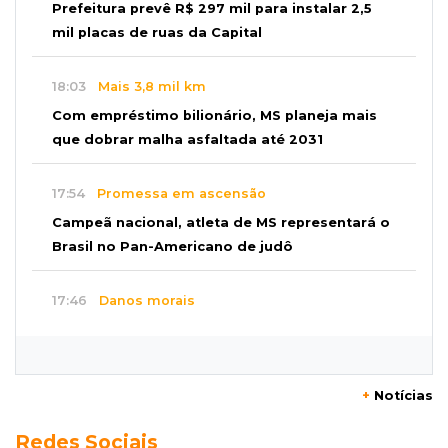
Prefeitura prevê R$ 297 mil para instalar 2,5
mil placas de ruas da Capital
18:03
Mais 3,8 mil km
Com empréstimo bilionário, MS planeja mais
que dobrar malha asfaltada até 2031
17:54
Promessa em ascensão
Campeã nacional, atleta de MS representará o
Brasil no Pan-Americano de judô
17:46
Danos morais
Grávida acha barata em hambúrguer e
restaurante terá de pagar R$ 6 mil
+
Notícias
17:32
Veja os horários
Redes Sociais
Velório de Luis Pedro Scalise será no Rubens