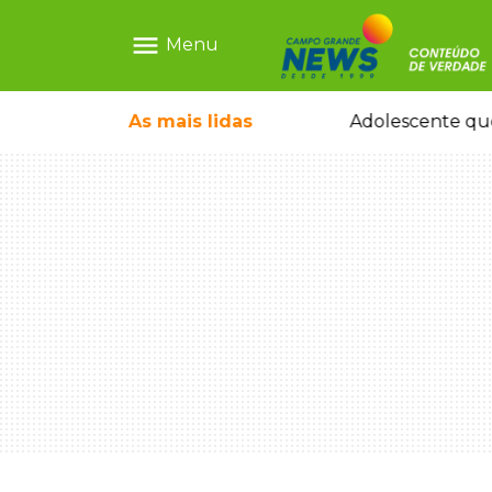
menu
Menu
pode ganhar dia oficial em MS
As mais
lidas
Adolescente que