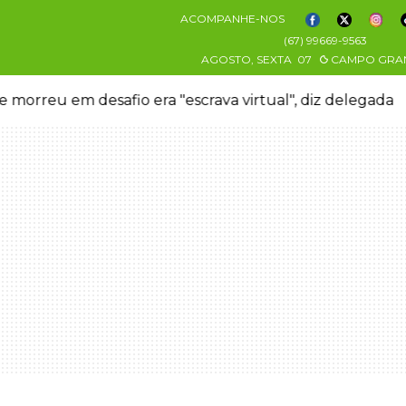
ACOMPANHE-NOS
(67) 99669-9563
AGOSTO, SEXTA
07
CAMPO GRA
 morreu em desafio era "escrava virtual", diz delegada