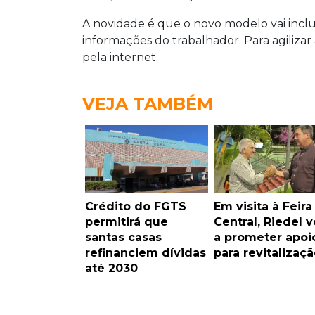
A novidade é que o novo modelo vai inc
informações do trabalhador. Para agilizar a
pela internet.
VEJA TAMBÉM
Crédito do FGTS
Em visita à Feira
permitirá que
Central, Riedel v
santas casas
a prometer apoi
refinanciem dívidas
para revitalizaçã
até 2030