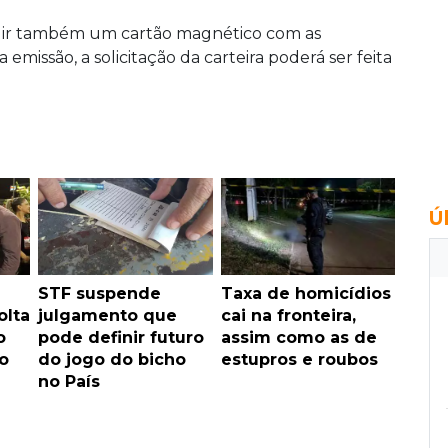
luir também um cartão magnético com as
 emissão, a solicitação da carteira poderá ser feita
Ú
STF suspende
Taxa de homicídios
olta
julgamento que
cai na fronteira,
o
pode definir futuro
assim como as de
o
do jogo do bicho
estupros e roubos
no País